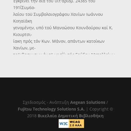
Έγκρίνει την διά τού ύιτ'άριδμ. 24385 τού
191ΐΣυμ6ο-
λαίου τοϋ Συμβολαιογράφου Χανίων Ιωάννου
Κοηαϊάκη
γενομένην, υπό τού Μανοώσου Κουνδούρου καί Κ,
Κιουρτσι-
ίακη πρός τόν Κων. Μάνον, απάντων κατοίκων
Χανίων, με-
τα^ιβασιν των έν τ^ νησΐίι τής Γαΰδου Μεταλλείων
Χαλκοδ
των διά των ό—* άριθμ. 7 κ*ί 8 9 τού 1907
Διαταγμάτων
παραχικρηθέντων τςΐς δυο πρώτοις.
Είς τόν επί των Εξωτερικών Ανώτερον Διευθυντήν
άνατί-
θησι την δημοσίευσιν καί έκτελίσίν το3 παρόντος
Σχεδιασμός - Ανάπτυξη
Aegean Solutions
/
Διχτάγαατος.
Fujitsu Technology Solutions S.A.
| Copyright ©
Έν Χανίοις τί) 11 Φεδρουαρίου 1912
2018
Βικελαία Δημοτική Βιβλιοθήκη
*Η Μροθωιρτνη Έπανα^τατικη Κυβέρνησις
Ν. ΓΙΑΜΑΛΑΚΗΣ