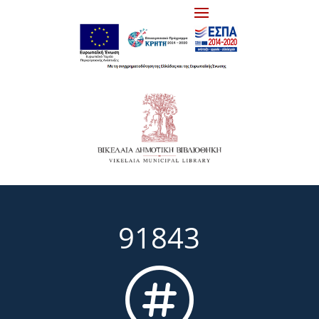
91843
