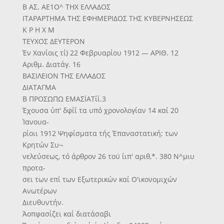
Β ΑΣ. ΑΕ1Ο^ ΤΗΧ ΕΛΛΑΔΟΣ
ΙΤΑΡΑΡΤΗΜΑ ΤΗΣ ΕΦΗΜΕΡΙΔΟΣ ΤΗΣ ΚΥΒΕΡΝΗΣΕΩΣ
Κ Ρ Η Χ Μ
ΤΕΥΧΟΣ ΔΕΥΤΕΡΟΝ
Έν Χανίοις τί) 22 Φεβρυαρίου 1912 — ΑΡΙΘ. 12
Αριθμ. Διατάγ. 16
ΒΑΣΙΛΕΙΟΝ ΤΗΣ ΕΛΛΑΔΟΣ
ΔΙΑΤΑΓΜΑ
Β ΠΡΟΣΩΠΩ ΕΜΑΣΪΑΤίί.3
Έχουσα ύπ' δφΐΐ τα υπό χρονολογίαν 14 καί 20
Ίανουα-
ρίοιι 1912 Ψηφίσματα τής Έπαναστατική; των
Κρητών Συ¬
νελεύσεως, τό άρθρον 26 τοϋ ίιπ' αριθ,*. 380 Ν^μιυ
προτα-
σει των επί των Εξωτερικών καί Ο'ικονομιχών
Ανωτέρων
Διευθυντήν.
Άοπφασίζει καί διατάσαβι