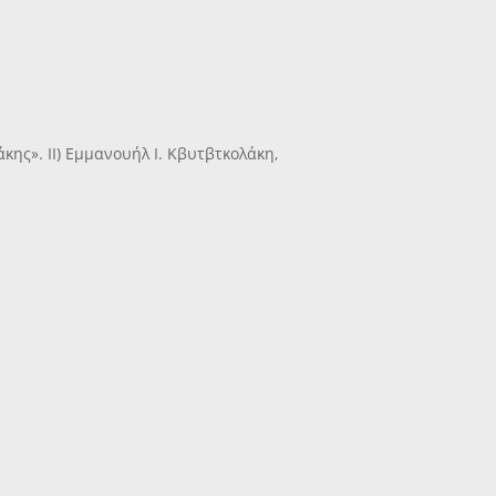
άκης». II) Εμμανουήλ Ι. Κβυτβτκολάκη,