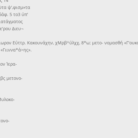
ής 14
αϋτα ψ',φισμ»τα
δάφ. 5 το3 ύπ'
Διατάγματος
ε'ρου Διευ¬
 θιοίωρον Εΰττρ. Κακουνάχην, χΜρβ^ΰλχχ, 8*ω; μετο- νομασθή «Γ'ουκ
 «Γιιννα*ά>ης».
ον Ίερα-
πβς μετονο-
Μυλοκο-
τονο-