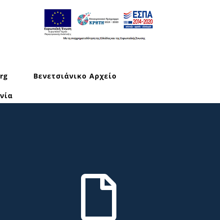
rg
Βενετσιάνικο Αρχείο
νία
