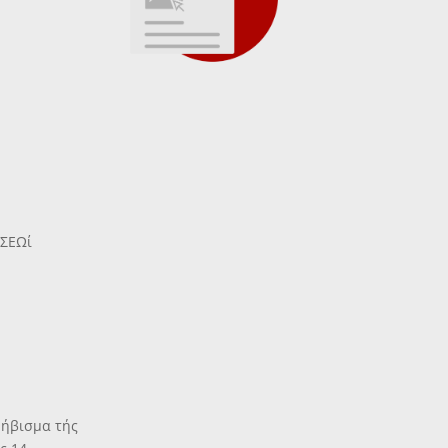
ΗΣΕΩί
ψήβισμα τής