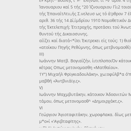
έ» Κρητ^ Βουλής τ"»-" Εληνων, τί >ν' αριθ. 4 τ
Ίανουαριου καί 5 τής "20 Ίζνουαριου Γίι2 τοι
τής ΈπαναΐτΛτιι,ής Σ.νελευσ ως τό ά'ρθρον 7 έ
αριθ. 36 τής 14 Δί,ίμδρίου 1910 Νομοθετικόν 
τής Έκτελεπιχή; Έτιτροχής, προτάσει τού Άνωτ
θυντού τής Δικαιοσυνης.
αίίζει καί διατά<*ίΙει Έκιτρεκει είς τούς: 1)
«ατοίκου Πηγής Ρεθύμνης, όπως μετβνομαοθί)
III)
Ιωάννην Ματβ. Βογιαΐζήν, ίιτιπλοποιΌν κάτοικ
κέτρας Οπως μετονομασθη «Ματθαίου».
1Υ") Μιχαήλ Φρϊγκιαδουλάκη», χω;οφύλβ*α ό'
μαβθή «Άντβνιάϊγ,ς».
V)
Ιωάννην Μαχμβυτάκην, κάτοικον Άδοανιτών 
τάμου, όπως μετονομαοθ^ «Δημοιρχάκτ,ς».
VI
Γεώργιον Άγιοταφιτάκην, χωροφΛακα. δΐως με
μ*ο»ί «'ΑγιβταφΙτης».
ν Π) 1) Αντώνιον Ιωάν. Βλαχά-ιην