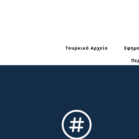
Τουρκικό Αρχείο
Εφημε
Πε
