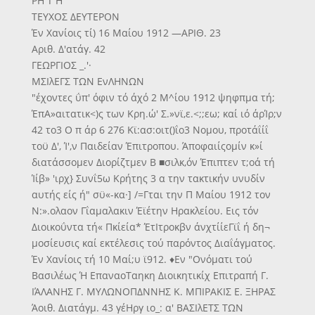
ΡΗ Τ Η
ΤΕΥΧΟΣ ΔΕΥΤΕΡΟΝ
Έν Χανίοις τί) 16 Μαίου 1912 —ΑΡΙΘ. 23
Αριθ. Δ'ατάγ. 42
ΓΕΩΡΓΙΟΣ _.'·
ΜΣΙλΕΓΣ ΤΩΝ ΕνΛΗΝΩΝ
"έχοντες ΰπ' όφιν τό άχό 2 Μ^ίου 1912 ψηφπμα τή;
ΈπΑ»αιτατικ<)ς των Κρη.ώ' Σ.»νϊ,ε.<;;εω; καί ιό άρΊρ;ν
42 το3 Ο π άρ 6 276 Κϊ:ασ:οιτ()ΐο3 Νομου, προτάΐίΐ
τοϋ Δ', Ί',ν Παιδείαν Έπιτροπου. Άποφαιίςομίν κ»ί
διατάσσομεν Διορίζτμεν Β ■σιλκ,όν Έπιπτεν τ;οά τή
Ίίβ» 'ιρχ} Συνΐ5ω Κρήτης 3 α την τακτικήν υνυδίν
αυτής είς ή" σϋ«-κα·] /=Γται την Π Μαίου 1912 τον
Ν:».ολαον Γΐαμαλακιν Έϊέτην Ηρακλείου. Εις τόν
Διοικοΰντα τή« Πκίεία* ΈτΙτροκβν άνχτίίεΓϊΐ ή δη¬
μοσίευσις καί εκτέλεσις τού παρόντος Διαΐάγματος.
Έν Χανίοις τή 10 Μαί;υ ϊ912. ♦Εν "Ονόματι τού
Βασιλέως Ή ΕπαναοΤαηκη Διοικητικίχ Επιτραπή Γ.
ΙΆΛΑΝΗΣ Γ. ΜΥΛΩΝΟΠΔΝΝΗΣ Κ. ΜΠΙΡΑΚΙΣ Ε. ΞΗΡΑΣ
Άοιθ. Διατάγμ. 43 γέΗργ ιο_: α' ΒΑΣΙλΕΤΣ ΤΩΝ