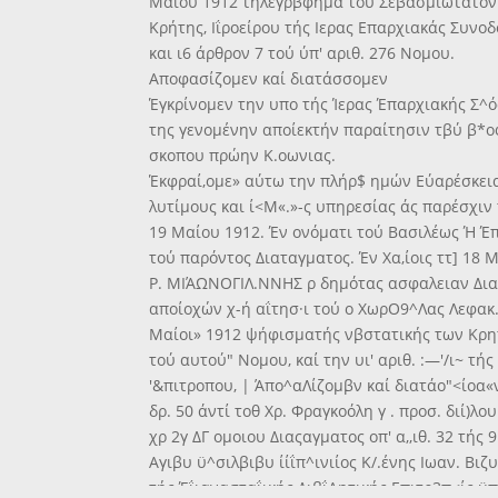
Μαίου 1912 τηλεγρβφημα τοΰ Σεβασμιώτατον
Κρήτης, Ιΐροείρου τής Ιερας Επαρχιακάς Συνο
και ι6 άρθρον 7 τού ύπ' αριθ. 276 Νομου.
Αποφασίζομεν καί διατάσσομεν
Έγκρίνομεν την υπο τής Ίερας Έπαρχιακής Σ^
της γενομένην αποίεκτήν παραίτησιν τβύ β*ο
σκοπου πρώην Κ.οωνιας.
Έκφραί,ομε» αύτω την πλήρ$ ημών Εύαρέσκεια
λυτίμους και ί<Μ«.»-ς υπηρεσίας άς παρέσχιν τ
19 Μαίου 1912. Έν ονόματι τού Βασιλέως Ή Έπαν
τού παρόντος Διαταγματος. Έν Χα,ίοις ττ] 18 
Ρ. ΜΙΆΩΝΟΓΙΛ.ΝΝΗΣ ρ δημότας ασφαλειαν Δια το
αποίοχών χ-ή αΐτησ·ι τού ο XωρΟ9^Λας Λεφακ.ι
Μαίοι» 1912 ψήφισματής νβστατικής των Κρητώ
τού αυτού" Νομου, καί την υι' αριθ. :—'/ι~ τή
'&πιτροπου, | Άπο^αΛίζομβν καί διατάο"<ίοα«ν 
δρ. 50 άντί τοθ Χρ. Φραγκοόλη γ . προσ. διί)
χρ 2γ ΔΓ ομοιου Διαςαγματος οπ' α,,ιθ. 32 τ
Αγιβυ ϋ^σιλβιβυ ίίΐπ^ινιίος Κ/.ένης Ιωαν. Βιζυ
τής Έΐιανασταΐικής ΔιβΐΑητικής Επιτρ3π<ίς ϋ