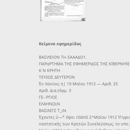
Κείμενο εφημερίδας
ΒΑΣΙΛΕΙΟΝ ΤΙ« ΕΑΑΑΔΟ1.
ΠΑΡαΡΤΗΜΑ ΤΗΣ ΕΦΗΜΕΡΙΔΟΣ ΤΗΣ ΚΪΒΕΡΝΗΊ
Κ Ν ΚΡΗΤΗ
ΤΕΥλΟΣ ΔΕΥΤΕΡΟΝ
Έν Χανίοις η| 19 Μαίου 1912 — Αριθ. 25
Αριθ. Δια,τάγμ. 3
ΓΕ--ΡΓΙΟΣ
ΕΛΑΗΝΩιΝ
ΒΑΣΙλΕΓΣ Τ_ιΝ
Έχοντες ΰ—* όψει τόάπό 2^Μαίου 1912 ΊΓηφι
ναστατικής των Κρητών Συνελεύσεως, το υπο 