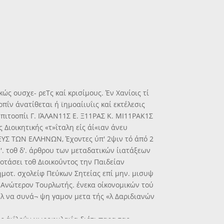
κώς ουσχε- ρεΤς καί κρισίμους. Έν Χανίοις τί
πΐν άνατίθεται ή ϊημοαίιυΐις καί εκτέλεσις
Έπιτοοπίι Γ. ΙΆΛΑΝ11Σ Ε. Ξ11ΡΑΣ Κ. ΜΙ11ΡΑΚ1Σ
Διοικητικής «τ»ΐταλη είς άί«ιαν άνευ
ΙΛΕΥΣ ΤΩΝ ΕΛΛΗΝΩΝ, Έχοντες ύπ' 2ψιν τό άπό 2
'. τοθ δ'. άρθρου των μεταδατικών ίιατάξεων
ΐροτάσει τοθ Διοικοΰντος την Παιδείαν
 ϊημοτ. σχολείφ Πεύκων Σητείας επί μην. μισυψ
τό Ανώτερον Τουρλωτής. ένεκα οίκονομικών τού
υήλ να συνά¬ ψη γαμον μετα τής «λ Δαριδιανών
ίς άιΐλοΰν χωροφυλαιΐα διότι παρα τας