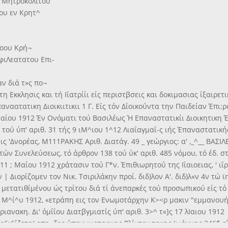
 Μητροκολιτου
δου εν Κρητ^
όοου Κρή¬
φιΛεατατου Επι-
ν διά τ»ς πο¬
η Εκκλησις και τή Ιΐατρίίι είς περιστβσεις και δοκιμασιας ίξαιρετι
αατατικη Διοικιιτικιι 1 Γ. Είς τόν Δΐοικοΰντα την Παιδείαν Έπι:ρο
Μαίου 1912 Έν Ονόματι τού Βασιλέως Ή Επαναστατικίι Διοικητικη 
ύ ύπ' αριθ. 31 τής 9 ιΜ^ιου 1^12 Λιαΐαγμαΐ-ς ιής Έπαναστατικής 
ς 'Δνορέας, Μ111ΡΑΚΗΣ Αριθ. Διατάγ. 49 _ γεώργιος: α' ,_^__ ΒΑΣ
ν Συνελεύσεως, τό άρθρον 138 τού ύκ' αριθ. 485 νόμου, τό έδ. στ
ς 11 ; Μαίου 1912 χράτασιν τού Γ*ν. Έπιθιωρητοΰ της Ιΐαιοειας, ' ι
| Διορίζομεν τον Νικ. Τσιριλάκην προί. διδ)λον Α'. διδ)λ«ν 4ν τώ
λου μετατιθΐμένου ώς τρίτου διά τί άνεπαρκές τού προσωπικού είς 
ής 9 Μ^ί^υ 1912, «ετράπη εις τον Ενωμοτάρχην Κ><ρ μακιν "εμμανο
ριανακη. Δι' όμίΐου Διατβγμιατίς ύπ' αριθ. 3>^ τ«]ς 17 λΙαιου 1912
πο6ι6ίζετα( οπε- ζος ύπενωμοταρχης Ρλίντουσακης Ιωάννης 246$ ε