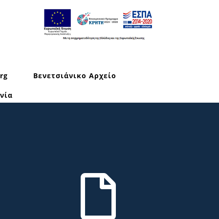
rg
Βενετσιάνικο Αρχείο
νία
