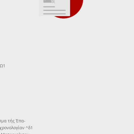
ΕΩ1
σμα τής Έπα-
χρονολογίαν ^δ1