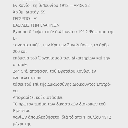
Εν Χανίο:; τη ί6 Ίουνίου 1912 —ΑΡΙΘ. 32
Άρ'θμ. Διατάγ. 59
ΓΕΓ2ΡΓΙΟ-: Α'
ΒΑΣΙΛΕΙΣ ΤΩΝ ΕΛΑΗΝΩΝ
Έχουσα ϋ-' όψει τό ά~ό 4 Ίουνίου 19" 2 Ψήφισμα τής
Έ-
~αναστατική"ς των Κρητών Συνελεύσεως τό άρθρ.
200 και
επόμενα τοϋ Όργανισμοϋ των Δΐκαϊτηρίων καΐ την
υ- αριθ.
244 ;. 'έ. απόφασιν τού Έφετείου Χανίων έν
όλομελεια, προ-
τάσει τού επί τής Δικαιοσύνης Διοικοϋντος Έπιτρό-
ου,
Άποφαοίζει καΐ διατάσβει
Τ6 πρώτον τμήμα των δικαστικών διακοπών τού
Έφετείου
Χανίων άποίελεσθήσετα: διά τό άπό 1 Ιουλίου 1912
μέχρι τής