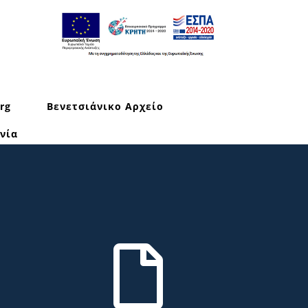
rg
Βενετσιάνικο Αρχείο
νία
