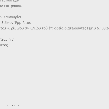
Γεν,κοΰ Εχι-
αν Επιτροπου,
ων Καινουρίου
5ιδ)>ον 'Ρμμ Ρ.τσα-
υ το.ι <. ρίμινου σ>_θΛϊΐου τού έπ' αδεία διατελούντες Γ)μ'.υ δ.' βξί
ΐεαν ή ί',
μϊτος.
σμο τής Ε^α^