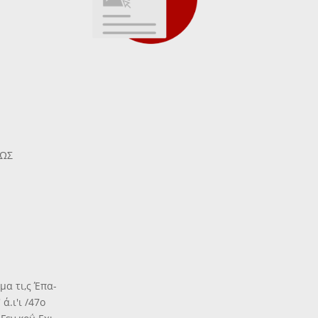
ΕΩΣ
μα τι,ς Έπα-
ά.ι'ι /47ο