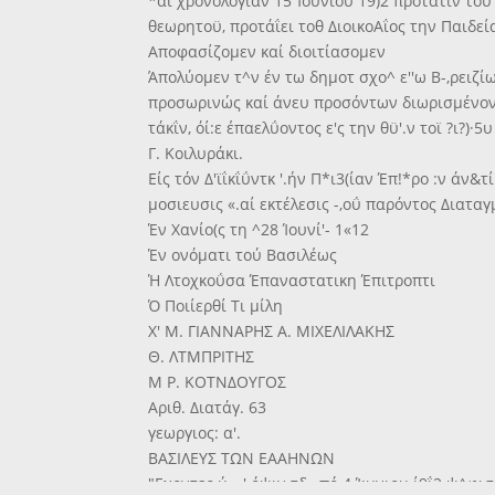
*αί χρονολογίαν 15 Ίουνίου 19)2 πρότατιν τού 
θεωρητοϋ, προτάΐει τοθ ΔιοικοΑΐος την Παιδεί
Αποφασίζομεν καί διοιτίασομεν
Άπολύομεν τ^ν έν τω δημοτ σχο^ ε''ω Β-,ρειζί
προσωρινώς καί άνευ προσόντων διωρισμένον 
τάκΐν, όί:ε έπαελΰοντος ε'ς την θϋ'.ν τοϊ ?ι?)·5
Γ. Κοιλυράκι.
Είς τόν Δ'ϊΐκΐΰντκ '.ήν Π*ι3(ίαν Έπ!*ρο :ν άν&τί'
μοσιευσις «.αί εκτέλεσις -,οΰ παρόντος Διαταγ
Έν Χανίο(ς τη ^28 Ίουνί'- 1«12
Έν ονόματι τού Βασιλέως
Ή Λτοχκοΰσα Έπαναστατικη Έπιτροπτι
Ό Ποιίερθί Τι μίλη
Χ' Μ. ΓΙΑΝΝΑΡΗΣ Α. ΜΙΧΕΛΙΛΑΚΗΣ
Θ. ΛΤΜΠΡΙΤΗΣ
Μ Ρ. ΚΟΤΝΔΟΥΓΟΣ
Αριθ. Διατάγ. 63
γεωργιος: α'.
ΒΑΣΙΛΕΥΣ ΤΩΝ ΕΑΑΗΝΩΝ
"Εχοντες ύ—' όψιν τδ «πό 4 Ί;υνιου ί9ΐ2 ψ^φι