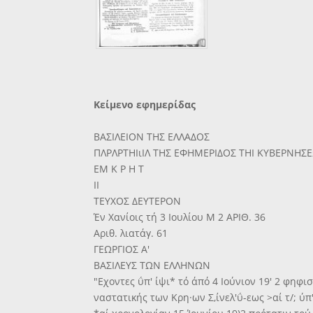
Κείμενο εφημερίδας
ΒΑΣΙΛΕΙΟΝ ΤΗΣ ΕΛΛΑΔΟΣ
ΠΛΡΛΡΤΗΙιΙΛ ΤΗΣ ΕΦΗΜΕΡΙΔΟΣ ΤΗΙ ΚΥΒΕΡΝΗΣ
ΕΜ Κ Ρ Η Τ
II
ΤΕΥΧΟΣ ΔΕΥΤΕΡΟΝ
Έν Χανίοις τή 3 Ιουλίου Μ 2 ΑΡΙΘ. 36
Αριθ. λιατάγ. 61
ΓΕΩΡΓΙΟΣ Α'
ΒΑΣΙΛΕΥΣ ΤΩΝ ΕΛΛΗΝΩΝ
"Εχοντες ΰπ' ίψι* τό άπό 4 Ιούνιον 19' 2 φηφισ
ναστατικής των Κρη·ων Σ,ίνελ'ΰ-εως >αί τ/; ύπ' 