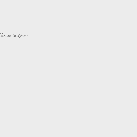
τάΐεων διό)λο·>