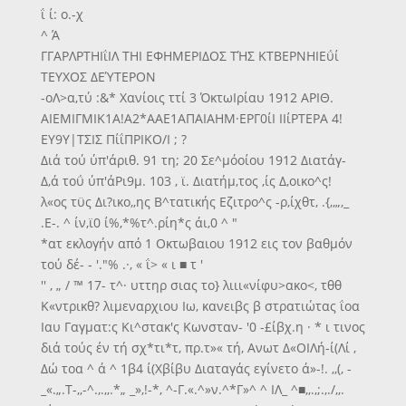
ΐ ί: ο.-χ
^ Ά
ΓΓΑΡΛΡΤΗΙΐΙΛ ΤΗΙ ΕΦΗΜΕΡΙΔΟΣ ΤΉΣ ΚΤΒΕΡΝΗΙΕΰί
ΤΕΥΧΟΣ ΔΕΎΤΕΡΟΝ
-οΛ>α,τύ :&* Χανίοις ττί 3 ΌκτωΙρίαυ 1912 ΑΡΙΘ.
ΑΙΕΜΙΓΜΙΚ1Α!Α2*ΑΑΕ1ΑΠΑΙΑΗΜ·ΕΡΓ0ίΙ ΙΙίΡΤΕΡΑ 4!
ΕΥ9Υ|ΤΣΙΣ ΠίΐΠΡΙΚΟ/Ι ; ?
Διά τού ύπ'άριθ. 91 τη; 20 Σε^μόοίου 1912 Διατάγ-
Δ,ά τοΰ ύπ'άΡι9μ. 103 , ϊ. Διατήμ,τος ,ίς Δ,οικο^ς!
λ«ος τϋς Δι?ικο,,ης Β^τατικής Εζιτρο^ς -ρ,ίχθτ, .{,,„,_
.Ε-. ^ ίν,ϊ0 ί%,*%τ^.ρίη*ς άι,0 ^ "
*ατ εκλογήν από 1 Οκτωβαιου 1912 εις τον βαθμόν
τού δέ- - '."% .·, « ΐ> « ι ■ τ '
'' , „ / ™ 17- τ^· υττηρ σιας το} λιιι«νίφυ>ακο<, τθθ
Κ«ντρικθ? λιμεναρχιου Ιω, κανειβς β στρατιώτας ΐοα
Ιαυ Γαγματ:ς Κι^στακ'ς Κωνσταν- '0 -£ίβχ.η · * ι τινος
διά τούς έν τή σχ*τι*τ, πρ.τ»« τή, Ανωτ Δ«ΟΙΛή-ί(Λί ,
Δώ τοα ^ ά ^ 1β4 ί(Χβίβυ Διαταγάς εγίνετο ά»-!. ,,(, -
_«.„.Τ-,,-^.,.,,.*„ _»,!-*, ^-Γ.«.^»ν.^*Γ»^ ^ ΙΛ_ ^■,,.,;.,./,,.