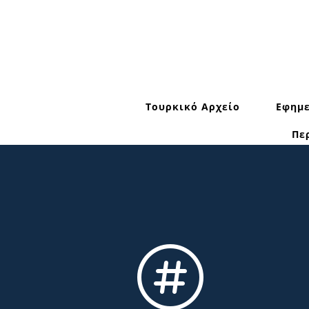
Τουρκικό Αρχείο
Εφημε
Πε
