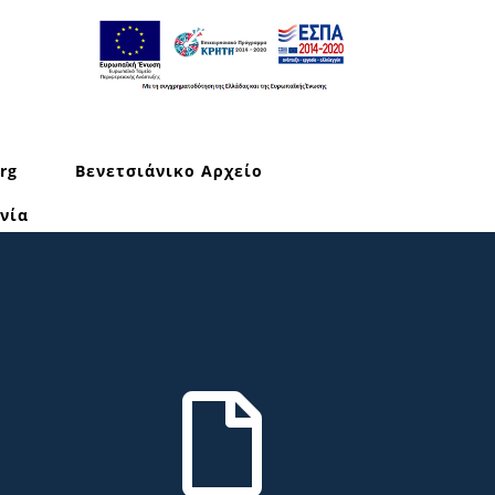
rg
Βενετσιάνικο Αρχείο
νία
