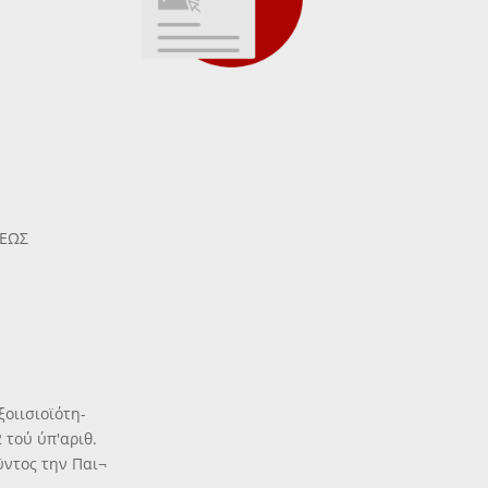
ΣΕΩΣ
ξοιισιοϊότη-
 τού ύπ'αριθ.
ϋντος την Παι¬