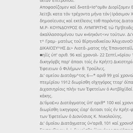
δείαν Έπιτρόπου,
Αποφασίζομεν καί δ»ατά<Ισ"ομ8ν Διορίζομεν Β
λεϊτβι κατα τόν τρέχοντα μήνα τόν|Ιράσιμον Χ
δημοσίευσις καί εκτέλεσις τοθ παρόντος Διατ
Μ.Ρ- ΚΟΥΝΔΟΥΡΟΣ Θ. ΛΥΜΠΡΙΤΗΣ τώ Πρ'βτοδιχι
άκαλλασσομένου των κ«6ηκόντ<»ν τούτων. Δι'ό
τ^ Γραμ- ματέως τού Βίρηνοδικείου ΆλιχιανοΟ
ΔΙΚΑΙΟΣΥ^ΗΣ Δι> Λιατά-,ματος τής ΈπανασταΐίΑ
■ηίΐς ύπ' αριθ. 96 καί χρονολ- 22 Σεπτί,»6ρίου
δικηγόρβς παρ' άπασι τοίς έν Κρήττ} Δικϊστηρ
Έφειειων ό Φιλήμων θ. Τρούλν;ς.
Δι' ομείου Διατάγμ^τος 6—* αριθ 99 χαί χρονολ
πτεμίρΐου 1912 διωρίσθη οΊχηγόρος τταρ' όίπασ
Διχασιηρίοις πλήν των Έφετείων ό Αντβλχίδαί
κάκης.
Δι'όμο£»υ Διατάγματος ΰπ' αριθ* 100 καί χρονο
διωρίσθη ϊικηγορος ιΐαρ' άιτασι τοίς έν Κρήτ-
των Έφετείων ό Διονύσιος Κ. Νικολούϊης.
Δι' όμοίου Διατάγματος ΰ«'αριθ, 101 καί χρονο
Σεκτεμβριου έ. Ι. διωρίσθη ίΐκηγέρος παρ'άπασ