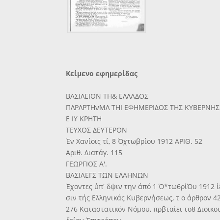
Κείμενο εφημερίδας
ΒΑΣΙΛΕΙΟΝ ΤΗ& ΕΛΛΑΔΟΣ
ΠΛΡΛΡΤΗνΜΛ ΤΗΙ ΕΦΗΜΕΡΙΔΟΣ ΤΗΣ ΚΥΒΕΡΝΗ
Ε Ι¥ ΚΡΗΤΗ
ΤΕΥΧΟΣ ΔΕΥΤΕΡΟΝ
Έν Χανίοις τί, 8 Όχτωβρίου 1912 ΑΡΙΘ. 52
Αριθ. Διατάγ. 115
ΓΕΩΡΓΙΟΣ Α'.
ΒΑΣΙΑΕΓΣ ΤΩΝ ΕΛΑΗΝΩΝ
Έχοντες ύπ' δψιν την άπό 1 Ό*τω6ρίΌυ 1912 ί
σιν τής Ελληνικάς Κυβερνήσεως, τ ο άρθρον 42
276 Καταστατικόν Νόμου, πρβταΐει το8 Διοικο