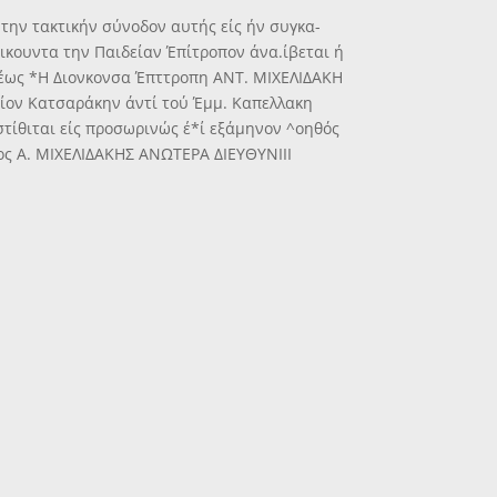
 την τακτικήν σύνοδον αυτής είς ήν συγκα-
οικουντα την Παιδείαν Έπίτροπον άνα.ίβεται ή
σιλέως *Η Διονκονσα Έπττροπη ΑΝΤ. ΜΙΧΕΛΙΔΑΚΗ
ίον Κατσαράκην άντί τού Έμμ. Καπελλακη
στίθιται είς προσωρινώς έ*ί εξάμηνον ^οηθός
πος Α. ΜΙΧΕΛΙΔΑΚΗΣ ΑΝΩΤΕΡΑ ΔΙΕΥΘΥΝΙΙΙ