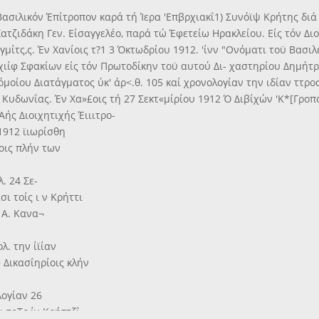
ασιλικόν Έπίτροπον καρά τή Ίερα 'Επβρχιακΐ1) Συνόϊψ Κρήτης διά
ατζιδάκη Γεν. Είσαγγελέο, παρά τώ Έφετείω Ηρακλείου. Είς τόν Δι
αγμίτς,ς. Έν Χανίοις τ?1 3 Όκτωδρίου 1912. 'ίνν "Ονόματι τοϋ Βα
ίφ Σφακίων είς τόν Πρωτοδίκην τοϋ αυτού Δι- χαστηρίου Δημήτρ
μοίου Διατάγματος ύκ' άρ<.θ. 105 καί χρονολογίαν την ιδίαν ττρο
 Κυδωνΐας. Έν Χα»£οις τή 27 Σεκτ«μίρίου 1912 Ό Διβίχών 'Κ*[Γρο
ής Διοιχητιχής Έιιιτρο-
 1912 ϊιωρίσθη
ίοις πλήν των
. 24 Σε-
ι τοίς ι ν Κρήττι
 Α. Κανα¬
λ. την ίϊίαν
φ Δικασΐηρίοις κλήν
λογίαν 26
ι τοΤς ίν Κρήττζΐ