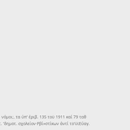
 νόμοι;, τα ύπ' έριβ. 135 τοϋ 1911 καί 79 ταθ
 'δημοτ. σχολείον·Ρβί»στίκων άντί το'ϋϊΕΰαγ.