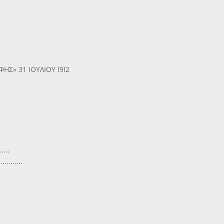
ΗΣ» 31 ΙΟΥΛΙΟΥ Ϊ9Ϊ2
....
.......