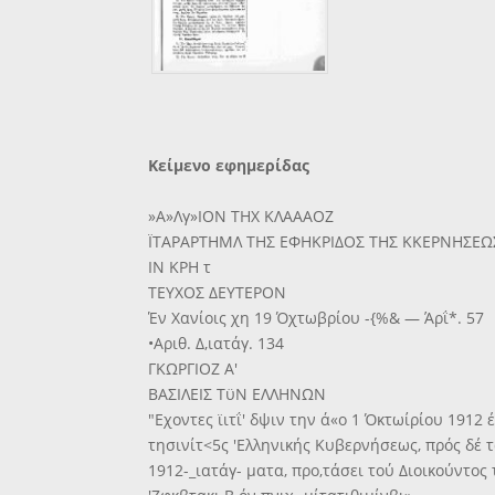
Κείμενο εφημερίδας
»Α»Λγ»ΙΟΝ ΤΗΧ ΚΛΑΑΑΟΖ
ΪΤΑΡΑΡΤΗΜΛ ΤΗΣ ΕΦΗΚΡΙΔΟΣ ΤΗΣ ΚΚΕΡΝΗΣΕΩ
ΙΝ ΚΡΗ τ
ΤΕΥΧΟΣ ΔΕΥΤΕΡΟΝ
Έν Χανίοις χη 19 Όχτωβρίου -{%& — Άρΐ*. 57
•Αριθ. Δ,ιατάγ. 134
ΓΚΩΡΓΙΟΖ Α'
ΒΑΣΙΛΕΙΣ ΤϋΝ ΕΛΛΗΝΩΝ
"Εχοντες ϊιτΐ' δψιν την ά«ο 1 Όκτωίρίου 1912
τησινίτ<5ς 'Ελληνικής Κυβερνήσεως, πρός δέ τα 
1912-_ιατάγ- ματα, προ,τάσει τού Διοικούντος