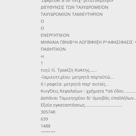
'Ζφκβτακι Β όν πνιχ- μίτατιθιμίνβι»
ΔΙΕΥΘΥΝΣΙΣ ΤΩΝ ΤΑΧΥΔΡΟΜΕΙΟΝ
ΤΑΧΥΔΡΟΜΙΟΝ ΤΑΜΙΕΥΤΗΡΙΟΝ
Ο
Ο
ΕΝΕΡΓΗΤΙΚΟΝ
ΜΗΝΙΑΙΑ ΓΒΝΙΒ^Η ΛΟΓΙΒΦΙΙξΗ Ρ^ΑΦΑΣίΦΑΣΙΣ· Φ
ΠΑΘΗΤΙΚΟΝ
«ι
1
τνςύ τί. Τρακίζη ΚοΑτης......
-ΐαμιευττ,ρίου: μετρητά παρ'αΰτώ...
ό Ι ραφεία: μετρητά παρ' αυτοίς. .
ΚινγΌεις Κεφαλαίων : χρήματα *α6 έδον...........
Δαπάναι Ταμιεηηρίου δι' άμοιβάς ύπαλλήλων......
Εξοία εγκαταστάσεως...............................
305748
639
1488
307877