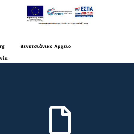
rg
Βενετσιάνικο Αρχείο
νία
