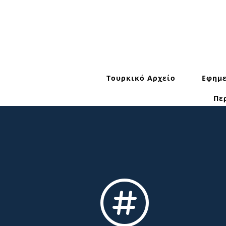
Τουρκικό Αρχείο
Εφημε
Πε
