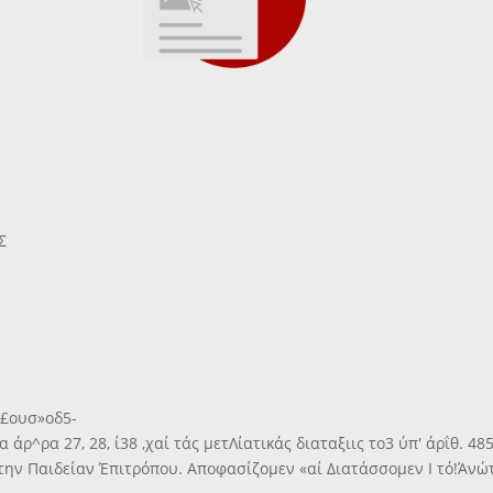
Σ
 έ£ουσ»οδ5-
άρ^ρα 27, 28, ί38 ,χαί τάς μετΛίατικάς διαταξιις το3 ύπ' άρΐθ. 485
 την Παιδείαν Έπιτρόπου. Αποφασίζομεν «αί Διατάσσομεν Ι τό!Άνώτ.