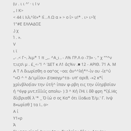
(υ . ι ι ^' · ι Ι ν
,, Ι Κ>
< 44 ϊ Ιιλ,^λ!»* Ιί , Λ Ω α » > ο ΐ> υ!* . ι> ι>Ί(
1"#Ε ΕΛΛΑΔΟΣ
,) χ
Ί . ».
V
ι ϊ
,,- ,< Γ~, λιμ* 1 π _,,. ^Α_ι , - Λ% ΓΡ.Λ ο -73» ·, " χ ""^ν
τ;ιςο\ μ . £_<-'1 ^ 'ΔΕΤ κ Λ1 άς%ν .■ 12 - ΑΡΙΘ. 71 Α. Μ
Α Τ Λ διωρίσθη ο οα^ος ~οο; άν^^λή*^-ίν ου -ίε^ΰ
"«Ο ^ ^ Δι'ιμίΐοι» Δ'ακαγμ^τα- υπ' αριθ, -»2 κ*ί
χρίνβλο{ίαν την ΰτή^ ίπαν φ-ρβη εις την ύΐηρβσίαν
ή ^6γφ μντ,τΐίΐιΐς απολυ- ) 3 ^ Κή ίΉϊ ϊ δθ φρη *ί)ί.Ι4ς
δΐιβριαθί λ '* _ Ό ίώ σ ος Κα* ότι ίίο&ια Έ/μ.' Γ. Ινψ
8»ωρίσθ ] τα Ι., ο>
Α ί
Υ1«ρ
Ά