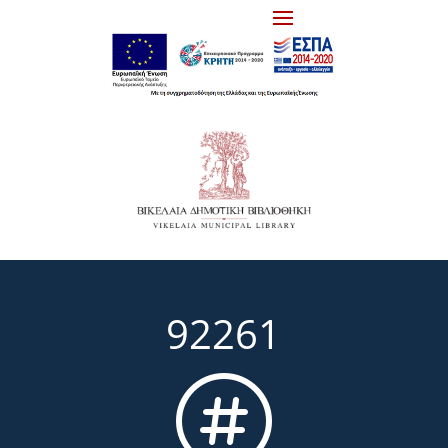
92261
