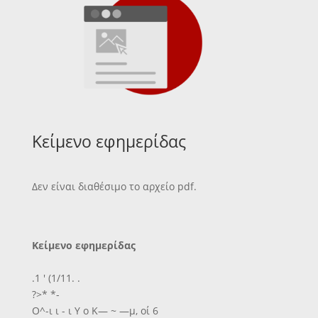
Κείμενο εφημερίδας
Δεν είναι διαθέσιμο το αρχείο pdf.
Κείμενο εφημερίδας
.1 ' (1/11. .
?>* *-
Ο^-ι ι - ι Υ ο Κ— ~ —μ, οί 6