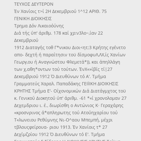
ΤΕΥΧΟΣ ΔΕΥΤΕΡΟΝ
Έν Χανίοις τ>ί 2Η Δεκεμβριού 1^12 ΑΡΙΘ. 75
ΓΕΝΙΚΗ ΔΙΟΙΚΗΣΙΣ
Τρημα Δόν Λικαιοόύνης
Διά τής ΰπ' άριθμ. 178 καί χρ:ν3λο~,ίαν 22
Δεκεμβριού
1912 Διαταγής τοθ Γ*νικου Διοι<ητ;3 Κρήτης εγένετο
απο- δεχτή ή παραίτησιν τοϋ δίσμοφυΛ,ΛΧ,ίς Χανίων
Γεωργ,ου ή Αναγνώστου Φλεμετά*)), και άπηλλάγη
των χ,αθη*οντων τού τούτων. ΈνΧ«»ίβΐς τΐ|27
Δεκεμβριού 1912 Ό Διευθύνων τό Α'. Τμήμα
Γραμματεύς Χαραλ. Παπαδάκης ΓΕΙΪΙΚΗ ΔΙΟΙΚΗΣΙΣ
ΚΡΗΤΗΣ Τμήμα Ε'- Οίχονομικών Διά Διατάγμχτος τοϋ
κ. Γενικοΰ Διοκητοΰ ύπ' άριθμ. -61 *«ί χρονολομαν 27
Δεχεμδριου ι. έ., διωρίσθη ο Αντώνιος Κ· Γεραχάρης
«κροσνρινος ά*απληρωτης τού Ατοΰηχαρίου τού
Τ«λωνειου Ρεθύμνης Νι-Ο^αου Μπεμπή, μέχρι
τβλουςφείρουα- ριου 1913. Έν Χανίοις τ* 27
Δεχΐμζρίου 1912 Ό Διευθύνων τό Ε'. Τμήμα