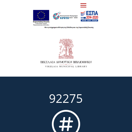
92275
