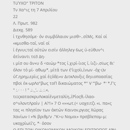
ΤϋΎΧΟ" ΤΡΙΤΟΝ
Τν Χα^ις τη 7 Απριλίου
22
Λ. Πρωτ. 982
Διεκχ. 589
ί τχνθησόμε· όν συμβόλαιον μισθ>..σΐΜς. Καί οί
«κμισθα-ταΐ, ναΐ οί
ί έγνυι;ταί οΰτών εισίν άλληλεγ 6ως ύ-εύθυν^ι
άτίναντι το3 Δη-
ι μίσ ου άν«υ δ <αιώμ·*τος ί.χιρί-ίιος ΐ, ίιζι-,σϊως 8ι'
όλον τό μί- αθωμ*, μίτά των έ'ίιχοΐι,ίνων -όχ·ι)ν
ύΓ,ηρημ,ερίις χαί έςόδ(ι»ν ΔιτκΛονξις δηιιοποασΐας
πβοϊ έκ-ωρΛο"βως τοΠ δικαιώματος *" V '"βω· *' *,Γ'ς
° ;.· · · ! " ,;._',. ,;, ;.«,
τιϊςκατασκρυΛοκαίένμεταλίη,,ΐΡίοςθ,-ΐλαο-
σ^νλοντΛροίν | Α?1» 7 Ο «»»ωτ.(< υοχειτζι «ι. πα«ς
τας «ι πλησίον των άκτών Καινον,ργιας Χώρας
Χανίων Ι »% βριθμ'ν ."Κ>υ Νομοι» πρσβλεπομ-μ;
υκοχρίωϊΐ'ς, *· όσον
Ο ΕΠΙ ΤΩΝ ΟΙΚΟΝΟΜΙΚΟΝ ΜΟΙΚΩΝ ΕΠΙΤΡΟΠΟΣ Λ™^