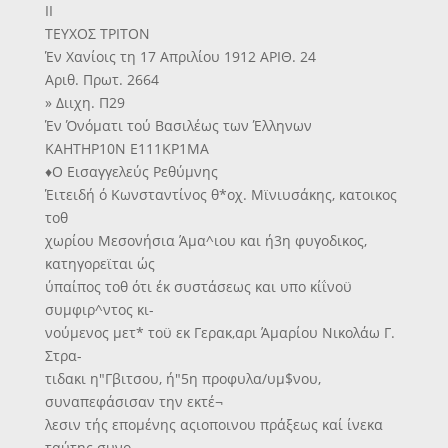
II
ΤΕΥΧΟΣ ΤΡΙΤΟΝ
Έν Χανίοις τη 17 Απριλίου 1912 ΑΡΙΘ. 24
Αριθ. Πρωτ. 2664
» Διιχη. Π29
Έν Όνόματι τού Βασιλέως των Έλληνων
ΚΑΗΤΗΡ10Ν Ε111ΚΡ1ΜΑ
♦Ο Εισαγγελεύς Ρεθύμνης
Έιτειδή ό Κωνσταντίνος θ*οχ. Μϊνιυσάκης, κατοικος
τοθ
χωρίου Μεσονήσια Άμα^ιου και ή3η φυγοδικος,
κατηγορεϊται ώς
ύπαίπος τοθ ότι έκ συστάσεως και υπο κίΐνοϋ
συμφιρ^ντος κι-
νούμενος μετ* τοϋ εκ Γερακ,αρι Άμαρίου Νικολάω Γ.
Στρα-
τιδακι η"Γβιτσου, ή"5η προφυλα/υμ$νου,
συναπεφάσισαν την εκτέ¬
λεσιν τής επομένης αςιοποινου πράξεως καί ίνεκα
ταύτης συνο-