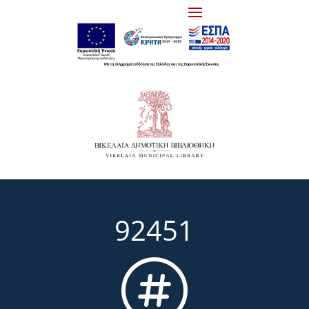
92451
