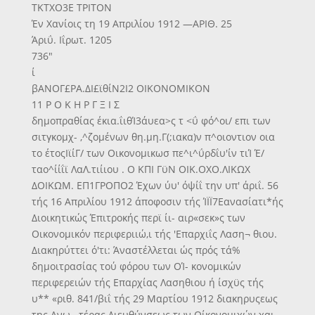
ΤΚΤΧΟ3Ε ΤΡΙΤΟΝ
Έν Χανίοις τη 19 Απριλίου 1912 —ΑΡΙΘ. 25
Άριΰ. Ιΐρωτ. 1205
736"
ί
βΑΝΟΓ£ΡΑ.ΔΙ£ϊθίΝ2Ι2 ΟΙΚΟΝΟΜΙΚΟΝ
11 Ρ Ο Κ Η Ρ Γ Ξ Ι Σ
δημοπραθίας έκια.ΐιθΊ3άυεα>ς τ <ΰ φό^οι/ επι των
σιτγκομχ- ,^ζομένων θη.μη.Γ(;ιακα)ν π^οιοντιον οια
το έτοςΙϊίΓ/ των Οικονομικωσ πε^ι^ΰρδΐυ'ίν τιΊ Έ/
ταο^ίίΐϊ ΛαΛ.τιίιου . Ο ΚΠΙ ΓϋΝ ΟΙΚ.ΟΧΟ.ΛΙΚΩΧ
ΔΟΙΚΩΜ. ΕΠ1ΓΡΟΠΟ2 Έχων ύυ' όψίΐ την υπ' άριΐ. 56
τής 16 Απριλίου 1912 άποφοσιν τής ΊΪΪ7Εανασίατι*ής
Διοικητικώς Έπιτροκής περϊ ίι- αιρ«σεκ»ς των
Οικονομικόν περιφεριιώ,ι τής 'Επαρχιΐς Λαση¬ θιου.
Διακηρύττει ό'τι: Άναστέλλεται ώς πρός τά%
δημοιτρασίας τού φόρου των ΟΊ- κονομικών
περιφερειών τής Επαρχίας Λασηθιου ή ίσχϋς τής
υ** «ριθ. 841/βιΐ τής 29 Μαρτίου 1912 διακηρυςεως
της Ανω¬ τέρας Διευθύνσεως των Οίκονομιχών χαι