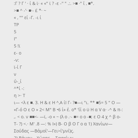
:Γ ? Γ ' · ί & ϊ· « «" ϊ ? -ε -'' " .:. >■ ·" ΐ , ■*.
>■ ^ -'· ■·- £ *· ~
« , "" εί -Γ. -ι ί
ΤΡ
5
Ι"
5 !ϊ
ε- ο
-ν:
ϊ-ί Γ
ν
ΰ-_ί
^*ί -:
η >· Τ
ι— <λ ε ■. 3. Η & ε Η ^,Α ίΙ Γ- ?■—ι "ι. ** ■5= 5 " Ο —
«Γ-ό Ο ε Ο » 2< Μ" Β •6 ί» έ. ο* 'ΐί ο ϋ Η α V α· -^ & π-:
,. < ο. ν ■■<- —ϊ, -ο « ~ (λ ο .·- ■= ο ο -■; ε Ο 4 χ ^ β ο-
Τ- ?) <.· Μ' .8 —: % Ι») Β- Ο β Ο Γ ο α 1) Χανίων—
Σοΰδας —Βάμοΐ'—Γει>ΐ'μνΐ)ς.
2) Βάμου—Χώρας— Σφακίων.........