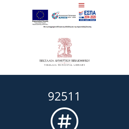
92511
