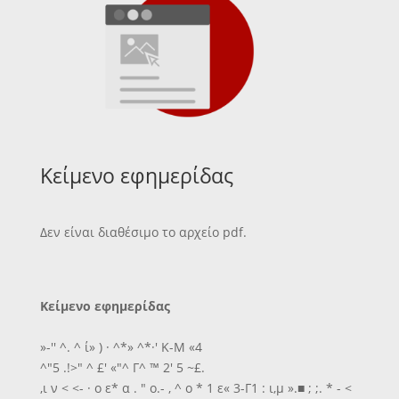
Κείμενο εφημερίδας
Δεν είναι διαθέσιμο το αρχείο pdf.
Κείμενο εφημερίδας
»-'' ^. ^ ί» ) · ^*» ^*·' Κ-Μ «4
^"5 .!>" ^ £' «"^ Γ^ ™ 2' 5 ~£.
,ι ν < <- · ο ε* α . " ο.- , ^ ο * 1 ε« 3-Γ1 : ι,μ ».■ ; ;. * - <