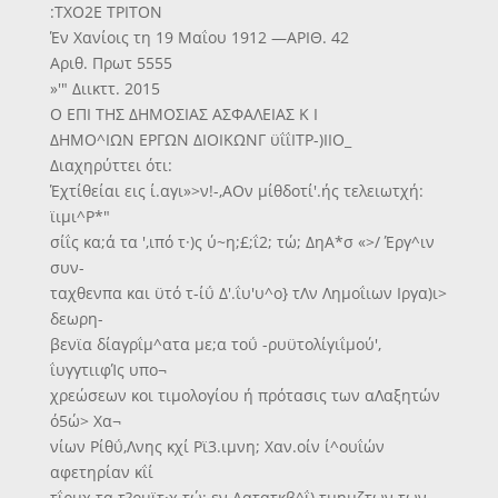
:ΤΧΟ2Ε ΤΡΙΤΟΝ
Έν Χανίοις τη 19 Μαΐου 1912 —ΑΡΙΘ. 42
Αριθ. Πρωτ 5555
»'" Διικττ. 2015
Ο ΕΠΙ ΤΗΣ ΔΗΜΟΣΙΑΣ ΑΣΦΑΛΕΙΑΣ Κ Ι
ΔΗΜΟ^ΙΩΝ ΕΡΓΩΝ ΔΙΟΙΚΩΝΓ ϋΐΐΙΤΡ-)ΙΙΟ_
Διαχηρύττει ότι:
Έχτίθείαι εις ί.αγι»>ν!-,ΑΟν μίθδοτί'.ής τελειωτχή:
ϊιμι^Ρ*"
σίΐς κα;ά τα ',ιπό τ·)ς ύ~η;£;ΐ2; τώ; ΔηΑ*σ «>/ Έργ^ιν
συν-
ταχθενπα και ϋτό τ-ίΰ Δ'.ΐυ'υ^ο} τΛν Λημοΐιων Ιργα)ι>
δεωρη-
βενϊα δίαγρΐμ^ατα με;α τοΰ -ρυϋτολίγιΐμού',
ΐυγγτιιφΊς υπο¬
χρεώσεων κοι τιμολογίου ή πρότασις των αΛαξητών
ό5ώ> Χα¬
νίων Ρίθΰ,Λνης κχί Ρϊ3.ιμνη; Χαν.οίν ί^ουΐών
αφετηρίαν κΐί
τΐρμχ τα τ?ρμϊτ·χ τώ; εν Αατατκβ^ΐ) τμημζτων των