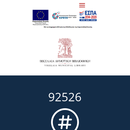
92526
