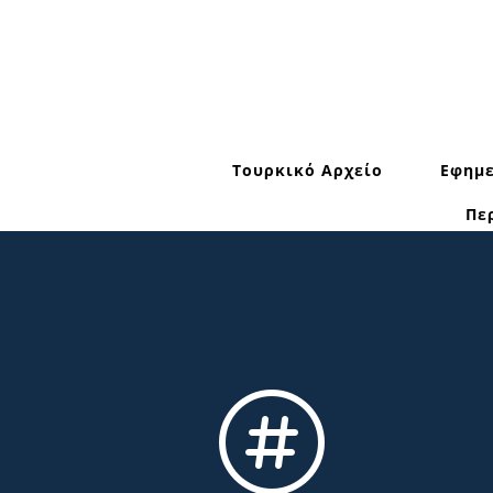
Τουρκικό Αρχείο
Εφημε
Πε
