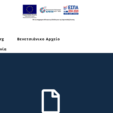
rg
Βενετσιάνικο Αρχείο
νία
