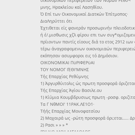
ϋίκονομικών περιφερειών των Νομών Ρεθύ¬
μνης, Ηρακλείου καί Λασηθίου.
Ό Επί των Οικονομικαί Διατκών Έπίτμοπος·
ΔιαΛηρύττει ότι
Έχτιθεται είς φανεράν προσωρινήν πλειοδοτι
ή έ/.μισθωσις χζλ φίρου επι των συγ*ομιζομ
πρΐιοντων παντίς είοους διά το ετος 2912 ιω
τέρω άναγραφομενων οικονομιαών περιφερει
εκόπησαν ασυμφοροι εις τό Δημόσιον.
ΟΙΚΟΝΟΜΙΚΑΙ ΠϋΡΙΦΕΡϋΑΙ
ΤΟΥ ΝΟΜΟΓ ΙΈΘΙ'ΜΝΗΣ
Τής Επαρχίας Ρεθύμνης
1) Άργυρθύιτολις ώς πρωτη προσφορά όριζεται
Τής Επαρχίας Άγίου Βασιλε.ου
1) Κίύμια Κουμβδρυσιως πρωτη -ροσφ. οριζϊτα
Τα Γ ΝθΜΟΙ' 11ΡΑΚ.ΛΕ1Ο1·
Τήής Επαρχίας Μονοφατσίου
2) Μαχαιρά ως -ρώτη προσφορά όρι;εται..... Δρ
2) Ρασι » » » *
ΙΌΙ' ΝΟ-ΜΟΙ' ΛΛΣ11Θ1ΟΓ