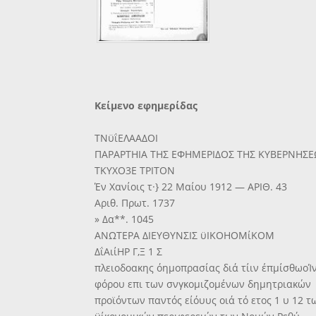
Κείμενο εφημερίδας
ΤΝϋΐΕΛΑΑΔΟΙ
ΠΑΡΑΡΤΗΙΑ ΤΗΣ ΕΦΗΜΕΡΙΔΟΣ ΤΗΣ ΚΥΒΕΡΝΗΣΕ
ΤΚΥΧΟ3Ε ΤΡΙΤΟΝ
Έν Χανίοις τ·} 22 Μαίου 1912 — ΑΡΙΘ. 43
Αριθ. Πρωτ. 1737
» Δα**. 1045
ΑΝΩΤΕΡΑ ΔΙΕΥΘΥΝΣΙΣ ϋΙΚΟΗΟΜίΚΟΜ
ΔΐΑιίΗΡ Γ,Ξ 1 Σ
πλειοδοακης όημοπρασίας διά τίιν έπμίσθωοΊ
φόρου επι των σνγκομιζομένων δημητριακών
προϊόντων παντός είόυυς οιά τό ετος 1 υ 12 τ