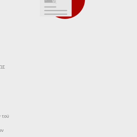
ΩΣ
ν τοϋ
ων