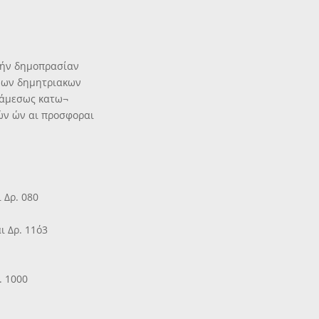
κήν δημοπρασίαν
ενων δημητριακων
ν άμεσως κατω¬
ών ών αι προσφοραι
 Δρ. 080
ι Δρ. 11ό3
. 1000