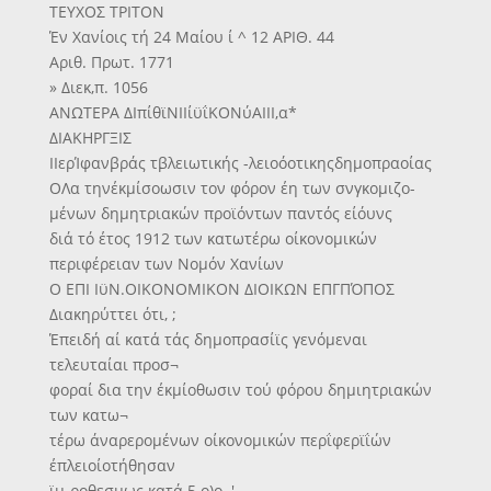
ΤΕΥΧΟΣ ΤΡΙΤΟΝ
Έν Χανίοις τή 24 Μαίου ί ^ 12 ΑΡΙΘ. 44
Αριθ. Πρωτ. 1771
» Διεκ,π. 1056
ΑΝΩΤΕΡΑ ΔΙπίθϊΝΙΙίϋΐΚΟΝύΑΙΙΙ,α*
ΔΙΑΚΗΡΓΞΙΣ
ΙΙερΊφανβράς τβλειωτικής -λειοόοτικηςδημοπραοίας
ΟΛα τηνέκμίσοωσιν τον φόρον έη των σνγκομιζο-
μένων δημητριακών προϊόντων παντός είόυνς
διά τό έτος 1912 των κατωτέρω οίκονομικών
περιφέρειαν των Νομόν Χανίων
Ο ΕΠΙ ΙϋΝ.ΟΙΚΟΝΟΜΙΚΟΝ ΔΙΟΙΚΩΝ ΕΠΓΠΌΠΟΣ
Διακηρύττει ότι, ;
Έπειδή αί κατά τάς δημοπρασίϊς γενόμεναι
τελευταίαι προσ¬
φοραί δια την έκμίοθωσιν τού φόρου δημιητριακών
των κατω¬
τέρω άναρερομένων οίκονομικών περΐφερϊΐών
έπλειοίοτήθησαν
ϊμ-ροθεσμως κατά 5 ο)ο. '