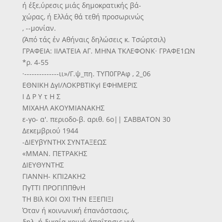
ή έξε,ύρεσις μιάς δημοκρατικής βά-
χώρας, ή Ελλάς θά τεθή προσωρινώς
, --μονίαν.
(Άπό τάς έν Αθήναις δηλώσεις κ. Τσώρτσιλ)
ΓΡΑΦΕΙΑ: ΙΙΛΑΤΕΙΑ ΑΓ. ΜΗΝΑ ΤΚΛΕΦΟΝΚ· ΓΡΑΦΕ1ΩΝ
*ρ. 4-55
·--------------ιι»/Γ.ψ_πη. ΤΥΠ0ΓΡΑφ , 2_06
ΕΘΝΙΚΗ ΔγΙ/ΛΟΚΡΒΤΙΚγΙ ΕΦΗΜΕΡΙΣ
Ι Δ Ρ Υ τ Η Σ
ΜΙΧΑΗΛ ΑΚΟΥΜΙΑΝΑΚΗΣ
ε-γο- α'. περιοδο-β. αριθ. 6ο|| ΣΑΒΒΑΤΟΝ 30
Δεκεμβριού 1944
-ΔΙΕΥβΥΝΤΗΧ ΣΥΝΤΑΞΕΩΣ
«ΜΜΑΝ. ΠΕΤΡΑΚΗΣ
ΔΙΕΥΘΥΝΤΗΣ
ΓΙΑΝΝΗ- ΚΠΙ2ΑΚΗ2
ΠγΤΤΙ ΠΡΟΓΙΠΠθνΗ
ΤΗ ΒΙλ ΚΟΙ ΟΧΙ ΤΗΝ ΕΞΕΠΙΞΙ
Όταν ή κοινωνική έπανάστασις,
δηλ. ή δικαία κοινή άπαΐτησις γιά