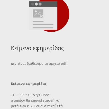
Κείμενο εφημερίδας
Δεν είναι διαθέσιμο το αρχείο pdf.
Κείμενο εφημερίδας
, Ί —-^.^.^ υιι&^ρυιτνν"
ό οποίον θά έπανεξετασθή κα-
μετά των κ. κ. Ροϋσβελτ καί Στά '