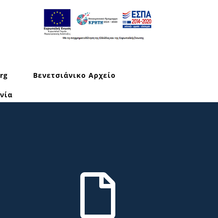
rg
Βενετσιάνικο Αρχείο
νία
