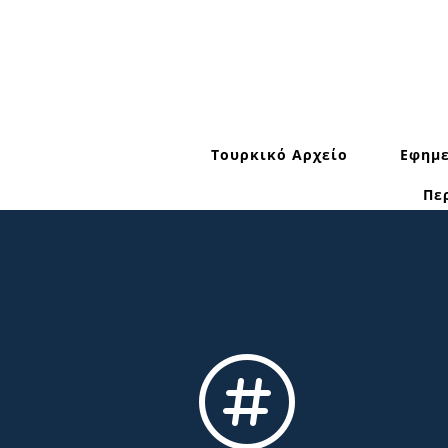
Τουρκικό Αρχείο
Εφημε
Πε
