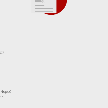
ΕΩΣ
ύ Νομοϋ
ίων