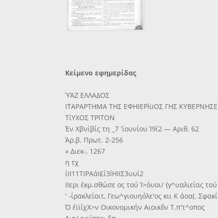
Κείμενο εφημερίδας
ΎΆΖ ΕΛΛΑΔΟΣ
ΙΤΑΡΑΡΤΗΜΑ ΤΗΣ ΕΦΗΙΕΡΪϋΟΣ ΓΗΣ ΚΥΒΕΡΝΗΣ
ΤίΥΧΟΣ ΤΡΙΤΟΝ
Έν Χβνίβίς τη _7 'ίουνίου Ί9ΐ2 — Αριθ. 62
Άρ.β. Πρωτ. 2-256
» Διεκ-, 1267
η τχ
ίΙΙ11ΤΙΡΑάΙ£ί3ΪΗΙΙΣ3υυί2
ΙΙερι έκμ.σθώσε ος τοΰ Ί>όυοι/ {γ^υαλιείας το
' -ίρακλείοιτ, Γεω^γιουηόλε'ος κιι Κ άοα(. Σφακ
Ό έϊϊίχΧ>ν Οικονομικήν Αιοικδν Τ.π'τ^οπος