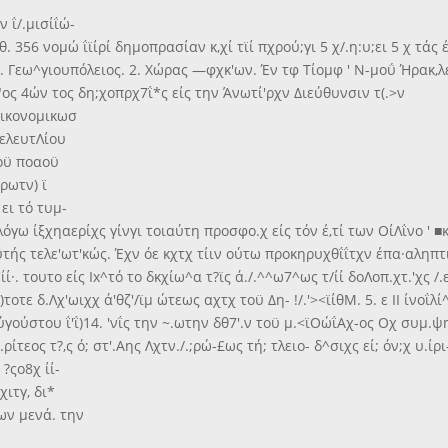
ν ΐ/.μισίΐώ-
 356 νομώ ΐϊίρί δημοπρασίαν κ,χί τϊί πχρού;γι 5 χ/.η:υ;ει 5 χ τάς έ
 Γεω^γιουπόλειος. 2. Χώρας —φχκ'ων. Έν τφ Τίομφ ' Ν-μοΰ Ήρακ,λε
ε"ος
4ών τος δη;χοπρχ7ΐ*ς είς την Άνωτί'ρχν Διεύθυνσιν τ(.>ν
 Οικονομικωσ
τελευτΛίου
κοϋ ποαοϋ
;ρωτν) ϊ
|ει τό τυμ-
ν λόγω ίξχηαερίχς γίνγι τοιαύτη προσφο.χ είς τόν έ,τί των ΟίΛΐνο ' 
.ϋτής τελε'ωτ'κώς. Έχν όε κχτχ τίιν ούτω προκηρυχθΐΐτχν έπα·αληπ
·. τουτο είς Ix^τό το δκχίω^α τ?ϊς ά./.^^ω7^ως τ/ίί δοΛοπ.χτ.'χς /.εί
/)τοτε δ.Λχ'ωιχχ ά'θζ'/ϊμ ώτεως αχτχ τοϋ Δη- !/.'><ϊίθΜ. 5. ε II ίνοΐλ
Αύγούστου ΐ'ΐ)14. 'νΐς την ~.ωτην δθ7'.ν τοϋ μ.<ϊΟώΐΑχ-ος Οχ συμ.ψ
.ρίτεος τ?,ς ό; στ'.Αης Λχτν./.;ρώ-£ως τή; τλειο- δ^σιχς εί; όν;χ υ.ίρ
 ?ςο8χ ίί-
πχιτγ, δι*
των μενά. την