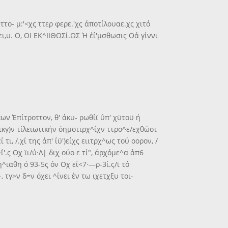
ττο- μ:'<χς ττερ φερε.'χς άποτίλουαε.χς χιτό
ι,υ. Ο, ΟΙ ΕΚ^ΙΙΘΩΣί.ΩΣ Ή έί'μσθωσις Οά γίννι
■κων Έπίτροττον, θ' άκυ- ρωθίϊ ΰπ' χϋτοϋ ή
τικγ)ν τίλειωτικήν όημοτϊρχ^ίχν ττρο^ε/εχθώσι
 τι, /.χί της άπ' ίϋ')είχς ειιτρχ^ως τού οορον, /
ί^ΐ'.ς Οχ ϊι/ύ·Λ| διχ ούο ε τί", άρχόμε^α άπ6
η^ιαθη ό 93-5ς όν Οχ εί<7·—ρ-3ί.ς/ϊ τό
ι-, τγ>ν δ=ν όχει ^ίνει έν τω ιχετχξυ τοι-