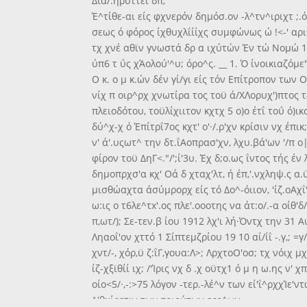
Δια/.ηρΰττει δπ,
Έ^τίθε-αι είς φχνερόν δημόσ.ον -λ^τν^ιριχτ ;.ό
σεως ό φόρος ίχθυχλΐίίχς συμφώνως ώ !<-' αριθ.
τχ χνέ αθϊν γνωστά δρ α ιχύτών Έν τώ Νομώ 1.
ύπ6 τ ΰς χΆολού'^υ; όρο^ς. __ 1. Ό ίνοικιαζόμ
Ο κ. ο μ κ.ών δέν γί/γι είς τόν Επίτροπον των
νίχ π οιρ^ρχ χνωτίρα τος τοϋ ά/ΧΛορυχ')πτος 
πλειοδότου, τοϋλίχιιτον κχτχ 5 ο)ο έτΐ τοΰ ό)ι
δύ^χ-χ ό Έπίτρΐ7ος κχτ' ο'·/.ρ'χν κρίσιν νχ έπικ
ν' ά'.υςωτ^ την δτ.ΐΑοπρασ'χν, λχυ.βά'ων '/π ο
φίρον τοϋ ΔηΓ<."/';ί'3υ. Έχ δ;ο.ως ΐντος τής έ
δημοπρχσ'α κχ' Οά δ χταχ'λτ, ή έπ,'.νχληψ.ς α
μισθώαχτα άσύμρορχ είς τό Δο^-όιιον, 'ίζ.οΑχΐ'ίί
ω:ις ο τ6λε^τx'.ος πλε'.οοοτης να άτ:ο/.-α οίθ'δ
π,ωτ/); Σε-τεν.β ίου 1912 λχ'ι λή·Όντχ την 31 
Ληαοΐ'ον χττό 1 Σίπτεμζρίου 19 10 αί/ίΐ -.γ,; =γ/
χντ/-, χόρ,ϋ ζ:ΐΓ,γουα:Λ>; ΛρχτοΟ'οσ; τχ νόιχ μχ
ίζ-χξϊθίί ιχ; /'Ίρις νχ δ .χ οϋτχ1 ό μ η ω.ης ν' χ
οίο<5/·,-:>75 λόγον -τερ.-λέ^ν των εί'ΐ^ρχχΊε'ν
^'θχίρετιν των τοιούτων εςο^ων.