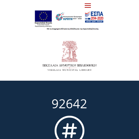
92642
