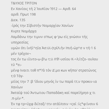
Τ&ΥΧΟΣ ΤΡΙΤΟΝ
Εν Χανίοις τή 2 ΊουΚίον Ί912 — Αριθ. 64
αριθ. Πρωτ 198
Διεκ. 135
-ΐρός την Σίβιστήν Νομαρχίαν Χανίων
Κνρτε Νομάρχα
Λαμδάνω την τιμνν ο'πως φ·'ρω είς γνώσιν τής
υπηρεσίας
υμών ότι ίνήί^ηΐα Άσ:ϋϊ-(τρΐΛ.ήν Ιπιή-ώρ^σ ν τή·1 6
μέν τρέχον¬
τος έν τω ιΐϊντο-ω-β'ω τ;ϋ Λ'θ'-υσίου Κ->λ;ίτζο-·ουλου
τΰ *ει-
μένφ Ιναιτι τοθ π*?ά τόν Δ',μο κων κήπο/ στρατώνος
τ;0 Τάγ-
μϊΐος την 7 :β 'ίδιου μηνός ίν τω παρά ττ,ν προκιν-ια
Χανίων
Άκταίψ τού Άντω/ιου Παπαδάκη καί παρεΐήρησ-χ τι
.π-μίν·*.
Έν τφ τρ<ύχφ διίταξ/ ττν ατάΐ/εσιν <ςαί :ίς*φ:ίνσιν 6