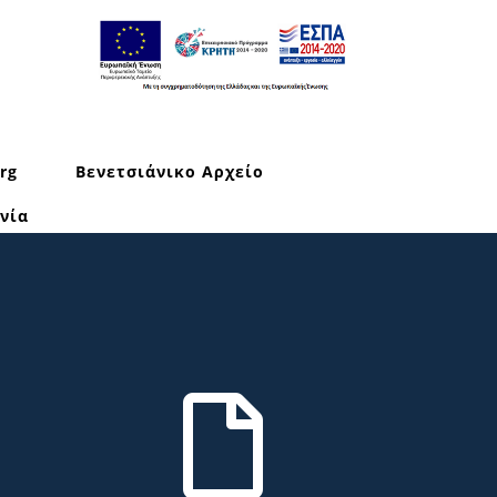
rg
Βενετσιάνικο Αρχείο
νία
