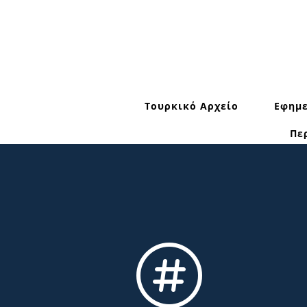
Τουρκικό Αρχείο
Εφημε
Πε
