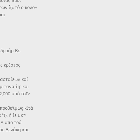
ασίας πρός
ων ί(« τό οικονο¬
ραι:
Ίδραήμ Βε-
ς κρέατος
ρασταΐεων καί
ιταναιΐη' και
2,000 υπό τοΓ>
προθε'ϊμως κΐτά
!), ή ίε υκ'^
· Α υπο τού
του Ξενάκη και