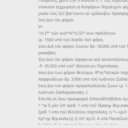
Γινομένης χβτά την 9 Ιουλίου έ. Ι. τής δημοπρ
νοικιαον (εχχωρησι,ν) διαφόρων δημοΐιχών φίρ
μικόν ίΐος ί)ί2 βγε'νοντο αί «χόλουβυι προσφο
Ίον) Δια τόν φόρον
V»
"/ο έ*' τών ουγ*οΐ*ι{.5ί*-νων προΐόντων
ίρ. 1560 υπό τού Χασάν Λατ φάκη.
2ον) Διά τον φόρον ζυγιου δρ- 18,000 υπό τού 
ρικοκβκη.
3ίν) Διά τόν φόρον σφαγειου καί καταναλώσεω
-Ρ- 35,920 υπό τού" Βασιλειου Πορταλακη.
4ον) Δια των φόρον θεατρων, θ*αι*ατικών πα
Λαφφωδειων δρ. 3,000 υπο τού Ιωάννου Σαλλαμ
5ον) Δια τον φόρον αγοραπωλησιας ζωων ϊρ. 1
Ιωάννου Σακλαμκανακη. }
Έπειδη αί άνω προσφοραί έπλειοδ3τήθ/)ΐαν έμ
^ °)ο ή μέν ύπ' αριθ. 1 υπο τοΰ Ίδραημ Βερ.κοκα*
ζριθ. Ί υπο τού Βίσιλείου ΙΙορταλϊΑη, η ^« «ρι3
Ιίρ^ημ Βίρ.κοΛα,ςη ή ύπ' αρ.Ο. 4 υπο Παναίΐω
Ά ύπ'άριθ. 5 υπο τού Παναγιωτου Ξενάκη.