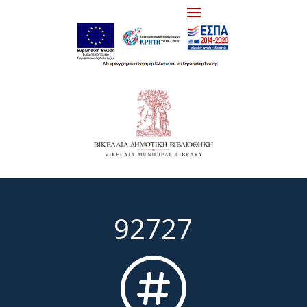
92727
