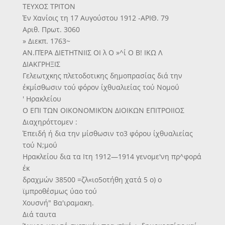
ΤΕΥΧΟΣ ΤΡΙΤΟΝ
Έν Χανίοις τη 17 Αυγούστου 1912 -ΑΡΙΘ. 79
Αριθ. Πρωτ. 3060
» Διεκπ. 1763~
ΑΝ.ΠΈΡΑ ΔΙΕΤΗΤΝΙΙΣ ΟΙ λ Ο »^ί Ο Β! ΙΚΩ Λ
ΔΙΑΚΓΡΗΞΙΣ
Γελεωτχκης πλετοδοτικης δημοπρασίας διά την
έκμίσθωσιν τού φόρον ίχθυαλιείας τού Νομοΰ
' Ηρακλείου
Ο ΕΠΙ ΤΩΝ ΟΙΚΟΝΟΜΙΚΌΝ ΔΙΟΙΚΩΝ ΕΠΙΤΡΟΙΙΟΣ
Διαχηρόττομεν :
Έπειδή ή δια την μίσθωσιν το3 φόρου ίχθυαλιείας
τού Ν;μοΰ
Ηρακλείου δια τα Ιτη 1912—1914 γενομε'νη πρ^φορά
έκ
δραχμών 38500 =ζλ«ιο5οτήθη χατά 5 ο) ο
ϊμπροθέσμως ύαο τού
Χουσνή" Βα'ιραμακη.
Διά ταυτα