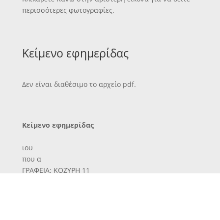
περισσότερες φωτογραφίες.
Κείμενο εφημερίδας
Δεν είναι διαθέσιμο το αρχείο pdf.
Κείμενο εφημερίδας
ιου
που α
ΓΡΑΦΕΙΑ: ΚΟΖΥΡΗ 11
•Αβΐ&·
4-40
' Υηεύϋ·ν νος:
ΜΗΑΟΑΙΔΑΚΗΣ