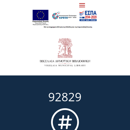
92829
