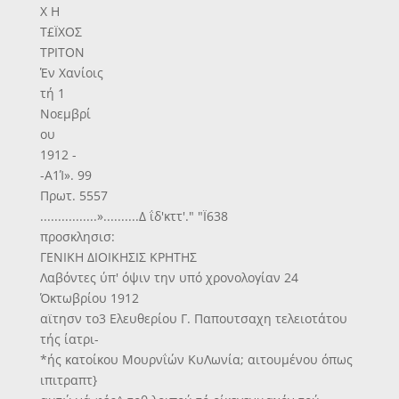
Χ Η
Τ£ΪΧΟΣ
ΤΡΙΤΟΝ
Έν Χανίοις
τή 1
Νοεμβρί
ου
1912 -
-Α1Ί». 99
Πρωτ. 5557
................»..........Δ ΐδ'κττ'." "Ϊ638
προσκλησισ:
ΓΕΝΙΚΗ ΔΙΟΙΚΗΣΙΣ ΚΡΗΤΗΣ
Λαβόντες ύπ' όψιν την υπό χρονολογίαν 24
Όκτωβρίου 1912
αϊτησν το3 Ελευθερίου Γ. Παπουτσαχη τελειοτάτου
τής ίατρι-
*ής κατοίκου Μουρνΐών ΚυΛωνία; αιτουμένου όπως
ιπιτραπτ}