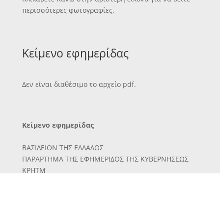
περισσότερες φωτογραφίες.
Κείμενο εφημερίδας
Δεν είναι διαθέσιμο το αρχείο pdf.
Κείμενο εφημερίδας
ΒΑΣΙΛΕΙΟΝ ΤΗΣ ΕΛΛΑΔΟΣ
ΠΑΡΑΡΤΗΜΑ ΤΗΣ ΕΦΗΜΕΡΙΔΟΣ ΤΗΣ ΚΥΒΕΡΝΗΣΕΩΣ
ΚΡΗΤΜ
ΤΕΥΧΟΣ ΤΡΙΤΟΝ
Έν Χανίοις τη 20 Νοεμβριού 1912 — ΑΡΙΘ. 103
Άρι6μ. Πρωτ. 4143
» Διβκπ. 3711