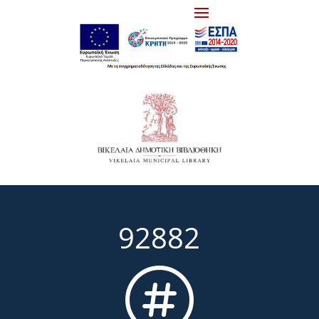
92882
