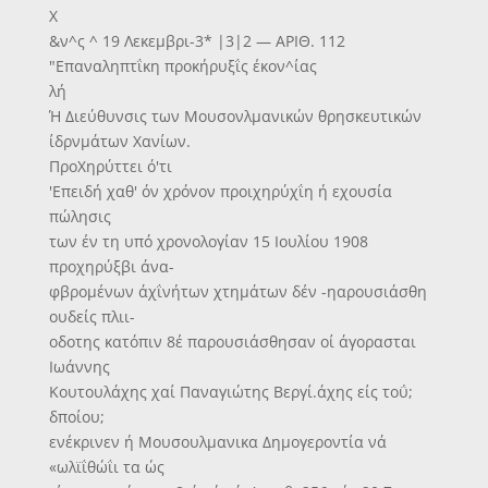
Χ
&ν^ς ^ 19 Λεκεμβρι-3* |3|2 — ΑΡΙΘ. 112
"Επαναληπτΐκη προκήρυξΐς έκον^ίας
λή
Ή Διεύθυνσις των Μουσονλμανικών θρησκευτικών
ίδρνμάτων Χανίων.
ΠροΧηρύττει ό'τι
'Επειδή χαθ' όν χρόνον προιχηρύχΐη ή εχουσία
πώλησις
των έν τη υπό χρονολογίαν 15 Ιουλίου 1908
προχηρύξβι άνα-
φβρομένων άχΐνήτων χτημάτων δέν -ηαρουσιάσθη
ουδείς πλιι-
οδοτης κατόπιν 8έ παρουσιάσθησαν οί άγορασται
Ιωάννης
Κουτουλάχης χαί Παναγιώτης Βεργί.άχης είς τοΰ;
δποίου;
ενέκρινεν ή Μουσουλμανικα Δημογεροντία νά
«ωλϊΐθώΐι τα ώς