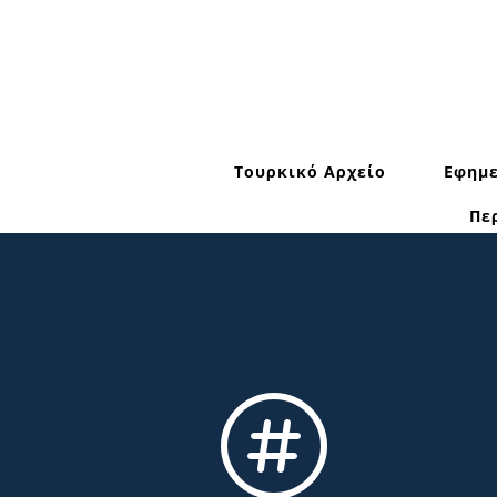
Τουρκικό Αρχείο
Εφημε
Πε
