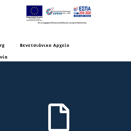
rg
Βενετσιάνικο Αρχείο
νία
