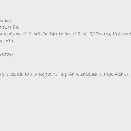
ινά».τ;
ψ τώ/1 δ α
εμ6ρ ου 1912. Λιδ'- Ίη' δψ·ι τό ύιτ' »?ιθ. όϊ .·5)37^ο τ^,ς 13 Δε<ε>
ρ :μ·3ΰ
Δ αταγ-
χ (ι ί;ε3οθ() έν Χ .ν οις τιτ, 15 Τα μ^λη Λ. Ζτ,λήμων Γ. ΐΙλου,Αίδη-, 