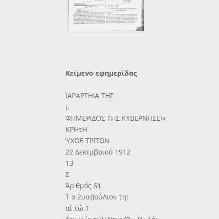
Κείμενο εφημερίδας
ΪΑΡΑΡΤΗΙΑ ΤΗΣ
ι.
ΦΗΜΕΡΙΔΟΣ ΤΗΣ ΚΥΒΕΡΝΗΣΕΙ»
ΚΡΗτΗ
ΎΧΟΕ ΤΡΙΤΟΝ
22 Δεκεμβριού 1912
13
Σ
Άρ θμός 61.
Τ ο 2υα{)ούΛιον τη:
αί τώ.1