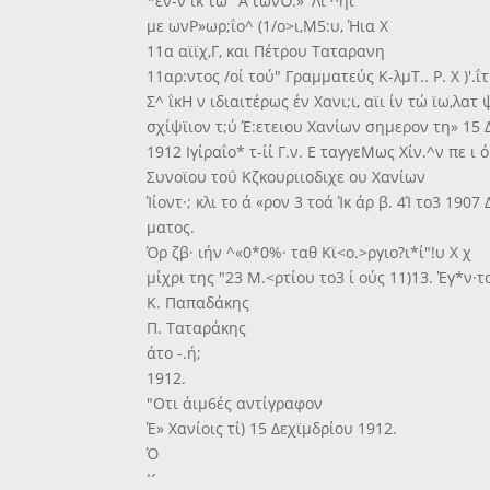
*εν-ν ίκ τώ' 'Α'τωνΌ.» 'Λι ^ήι
με ωνΡ»ωρ;ΐο^ (1/ο>ι,Μ5:υ, Ήια Χ
11α αϊϊχ,Γ, και Πέτρου Ταταρανη
11αρ:ντος /οί τού" Γραμματεύς Κ-λμΤ.. Ρ. Χ )'.ΐτ
Σ^ ΐκΗ ν ιδιαιτέρως έν Χανι;ι, αϊι ίν τώ ϊω,λατ 
σχίψϊιον τ;ύ Έ:ετειου Χανίων σημερον τη» 15 Δε<
1912 Ιγίραΐο* τ-ίί Γ.ν. Ε ταγγεΜως Χίν.^ν πε ι ό
Συνοϊου τοΰ Κζκουριιοδιχε ου Χανίων
Ίίοντ·; κλι το ά «ρον 3 τοά Ίκ άρ β. 4Ί το3 1907 
ματος.
Όρ ζβ· ιήν ^«0*0%· ταθ Κϊ<ο.>ργιο?ι*ί"!υ Χ χ
μίχρι της "23 Μ.<ρτίου το3 ί ούς 11)13. Έγ*ν·το 
Κ. Παπαδάκης
Π. Ταταράκης
άτο -.ή;
1912.
"Οτι άιμ6ές αντίγραφον
Έ» Χανίοις τί) 15 Δεχϊμδρίου 1912.
Ό
Κ.