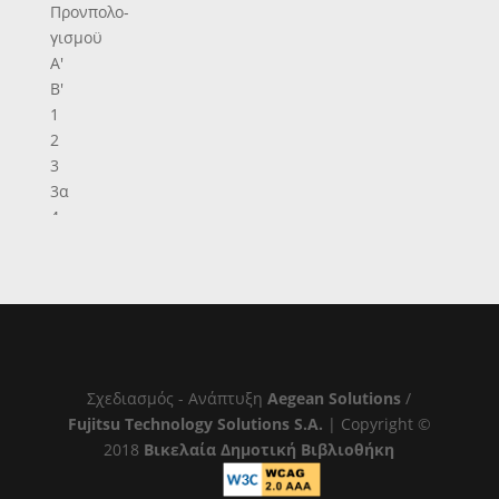
Προνπολο-
γισμοϋ
Α'
Β'
1
2
3
3α
4
5
6
7
8
9
10
11
Σχεδιασμός - Ανάπτυξη
Aegean Solutions
/
12
Fujitsu Technology Solutions S.A.
| Copyright ©
13
2018
Βικελαία Δημοτική Βιβλιοθήκη
14
15