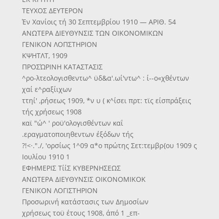
ΤΕΥΧΟΣ ΔΕΥΤΕΡΟΝ
Έν Χανίοις τή 30 Σεπτεμβρίου 1910 — ΑΡΙΘ. 54
ΑΝΩΤΕΡΑ ΔΙΕΥΘΥΝΣΙΣ ΤΩΝ ΟΙΚΟΝΟΜΙΚΩΝ
ΓΕΝΙΚΟΝ ΛΟΠΣΤΗΡΙΟΝ
ΚΨΗΤΛΤ, 1909
ΠΡΟΣΏΡΙΝΗ ΚΑΤΑΣΤΑΣΙΣ
^ρο-λτεολογισθεντω^ ϋδ&α'.ωί'ντω^ : ί--ο«χθέντων
χαί ε^ραξίιχων
ττηί' ,ρήσεως 1909, *ν υ ( κ^ίσει πρτ: τϊς είσπράξεις
τής χρήσεως 1908
καϊ "ώ^ ' ροϋ'ολογισθέντων καΐ
.εραγματοποιηθεντων έξόδων τής
?!<·."./, 'ορσίως 1^09 α*ο πρώτης Σετ:τεμβρ{ου 1909 ς
Ιουλίου 1910 1
ΕΦΗΜΕΡΙΣ ΤίίΣ ΚΥΒΕΡΝΗΣΕΩΣ
ΑΝΩΤΕΡΑ ΔΙΕΥΘΥΝΣΙΣ ΟΙΚΟΝΟΜΙΚΟΚ
ΓΕΝΙΚΟΝ ΛΟΓΙΣΤΗΡΙΟΝ
Προσωρινή κατάστασις των Δημοσίων
χρήσεως τοϋ έτους 1908, άπό 1 _επ-