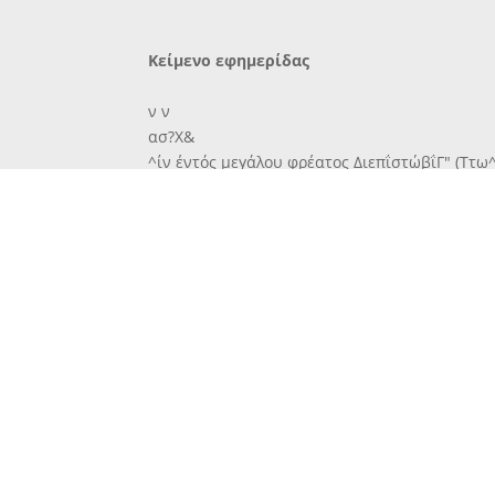
Κείμενο εφημερίδας
ν ν
ασ?Χ&
^ίν έντός μεγάλου φρέατος ΔιεπΐστώβΐΓ" (Ττω
στικώς 6τι ,έπρόκειτΓπερΐ θϋμΑτΓτοϊνΛΤΓ™ ? ί?
σθέντων. Οί ξενοι δημοίιογρϊφο^^^
κόν περι των ωμοτητων αυτών τοθ ΕΛΑΣ έκτεν
τό
ΓΡΑΦΕΙΑ: ΙΓΛΑΤΕΙΑ ΑΓ. ΜΗΝΑ ΤΗΛΕΦΩΝΓν ΓρΑΦ
ΤΥΠΟΓΡΑΦ. » 2—06
ΕΘΝΙΚΗ ΔΗΜΟΚΡΑΤΙΚΗ ΕΦΗΜΕΡΙΣ
Ιί ΡΪΤΗΙ
ΜΙΧΑΗΛ ΑΚΟΥΜΙΑΝΑΚΗΣ
ΕΤΟΣ Α'. ΠΕΡΙΟΔΟΣ Β. ΑΡΙΘ. 64
ΣΑΒΒΑΤΟΝ 6 Ίανουαρίου 1945
ΔΙΕΥΘΥΝΤΗΙ ΣΥΝΤΑΞΕΟΪ
ΕΜΜΑΝ. ΠΕΤΡΑΚΗΣ