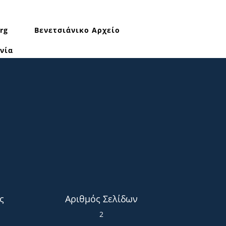
rg
Βενετσιάνικο Αρχείο
νία
ς
Αριθμός Σελίδων
2