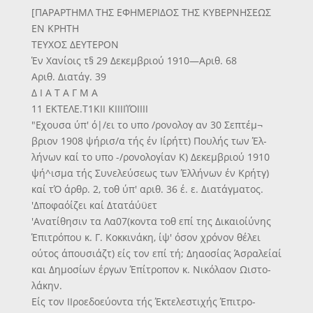
[ΠΑΡΑΡΤΗΜΛ ΤΗΣ ΕΦΗΜΕΡΙΔΟΣ ΤΗΣ ΚΥΒΕΡΝΗΣΕΩΣ
ΕΝ ΚΡΗΤΗ
ΤΕΥΧΟΣ ΔΕΥΤΕΡΟΝ
Έν Χανίοις τ§ 29 Δεκεμβριού 1910—Αριθ. 68
Αριθ. Διατάγ. 39
Δ Ι Α Τ Α Γ Μ Α
11 ΕΚΤΕΛΕ.Τ1ΚΙΙ ΚΙΙΙΙΊΌΙΙΙΙ
"Εχουσα ύπ' ό|/ει το υπο /ρονολογ αν 30 Σεπτέμ¬
βριον 1908 ψήρισ/α τής έν Ιίρήττ) Πουλής των Έλ-
λήνων καί το υπο -/ρονολογίαν Κ) Δεκεμβριού 1910
ψή^ισμα τής Συνελεύσεως των Έλλήνων έν Κρήτγ)
καί τΌ άρθρ. 2, τοθ ύπ' αριθ. 36 έ. ε. Διατάγματος.
'Δποφαόίζει καί Δτατάύϋετ
'Ανατίθησιν τα Λα07(κοντα τοθ επί της Δικαιοίύνης
Έπιτρόπου κ. Γ. Κοκκινάκη, ίψ' όσον χρόνον θέλει
ούτος άπουσιάζτ) είς τον επί τή; Δηαοσίας Άσραλείαί
και Δημοσίων έργων Έπίτροπον κ. Νικόλαον Ωιστο-
λάκην.
Είς τον ΙΙροεδοεύοντα τής Έκτελεστιχής Έπιτρο-