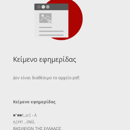
Κείμενο εφημερίδας
Δεν είναι διαθέσιμο το αρχείο pdf.
Κείμενο εφημερίδας
■"■■τ.,ν:ί -·λ
η|Η1 ..ίΝίί.
ΒΑΣΙΛΕΙΟΝ ΤΗΣ ΕΛΛΑΔΟΣ