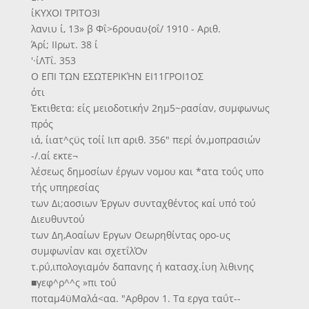
ίΚΥΧΟΙ ΤΡΙΤΟ3Ι
λανιυ ί, 13» β Φΐ>6ρουαυ{οΐ/ 1910 - Αριθ.
Άρί; ΙΙρωτ. 38 ί
'·ίΛΤΐ. 353
Ο ΕΠΙ ΤΩΝ ΕΣΩΤΕΡΙΚΉΝ ΕΙ11ΓΡΟΙ1ΟΣ
ότι
Έκτιθετα: είς μειοδοτικήν 2ημ5~ρασίαν, συμφωνως
πρός
ιά, ίιατ^ςϋς τοίί Ιιπ αριθ. 356" περί όν,μοπρασιών
-/.αί εκτε¬
λέσεως δημοσίων έργων νομου και *ατα τοΰς υπο
τής υπηρεσίας
των Δι;αοσιων Έργων συνταχθέντος καί υπό τού
Διευθυντού
των Δη,Αοαίων Εργων Οεωρηθίντας ορο-υς
συμφωνίαν και σχετΐλΌν
τ.ρΰ,ιπολογιαμόν δαπανης ή κατασχ.ίυη λιθινης
■γεφ^ρ^^ς »πι τοΰ
ποταμ4ϋΜαλά<αα. "Αρθρον 1. Τα εργα ταΰτ--