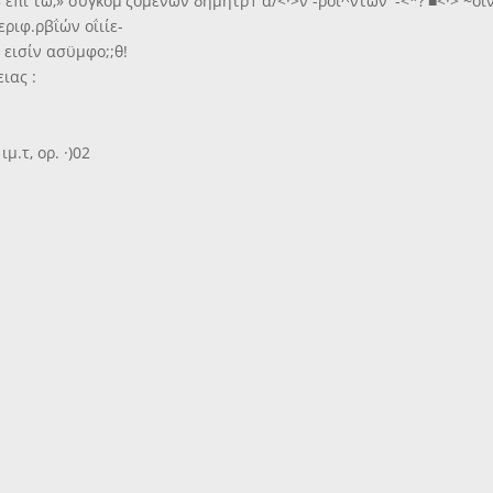
3 επί τω,» συγκομ'ζομένων δημήτρ1 α/<·>ν -ροι^ντων '-<*?'■<·> ~οΐν
εριφ.ρβΐών οΐιίε-
 εισίν ασϋμφο;;θ!
ειας :
μ.τ, ορ. ·)02