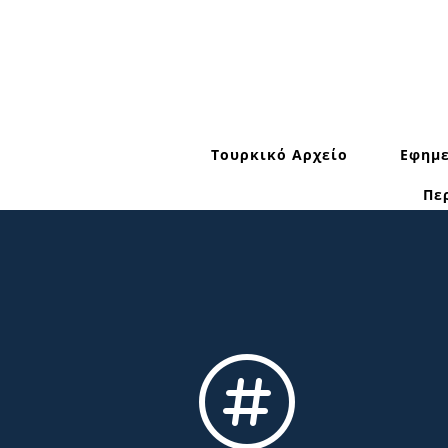
Τουρκικό Αρχείο
Εφημε
Πε
