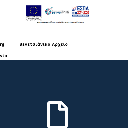
rg
Βενετσιάνικο Αρχείο
νία
