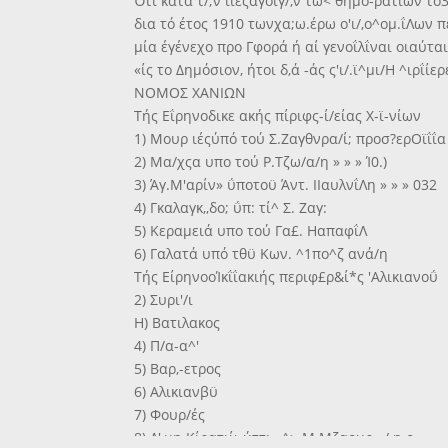
Ότι κατα τ/;ν ϊΐεςαγοιγ/,ν τω< θημο-ρατιών το
δια τό έτος 1910 τωνχα;ω.έρω ο'ι/,ο^ομ.ΐΛων π
μία έγένεχο προ Γφορά ή αί γενοΐλΐναι οιαύται
«ίς το Δημόσιον, ήτοι δ,ά -άς ς'ι/.ϊ^μι/Η ^ιρΐίερ
ΝΟΜΟΣ ΧΑΝΙΩΝ
Τής Εΐρηνοδικε ακής πίριφς-ί/είας Χ-ϊ-νίων
1) Μουρ ιέςύπό τού Σ.Ζαγθνρα/ί; προσ?ερΟϊΐΐα ι
2) Μα/χςα υπο τού Ρ.Τζω/α/η » » » Ί0.)
3) Άγ.Μ'αρίν» ΰποτοϋ Άντ. ΙΙαυλνΐΛη » » » 032
4) Γκαλαγκ,,δο; ΰπ: τί^ Σ. Ζαγ:
5) Κεραμειά υπο τού Γα£. ΗαπαφΐΛ
6) Γαλατά υπό τθϋ Κων. ^1πο^ζ ανά/η
Τής ΕίρηνοοΊκΐΐακιής περιφ£ρ&ί*ς 'Αλικιανοΰ
2) Συρι'/ι
Η) Βατιλακος
4) Π/α-α^'
5) Βαρ,-ετρος
6) Αλικιανβϋ
7) Φουρ/ές
8) Λ',μη Κίρατιίι ύττ: -,^> Μ.Μζαουρ»·/.η ο