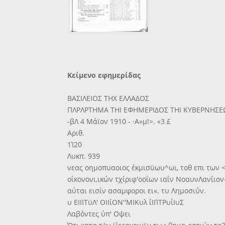
Κείμενο εφημερίδας
ΒΑΣΙΛΕΙΟΣ ΤΗΧ ΕΛΛΑΔΟΣ
ΠΛΡΛΡΤΗΜΑ ΤΗΙ ΕΦΗΜΕΡΙΔΟΣ ΤΗΙ ΚΥΒΕΡΝΗΣΕ
-βΛ 4 Μάϊον 1910 - ·Α»μ!>. «3 £
Αριθ.
1Ί20
Λυκπ. 939
νεας οημοπυαοιος έκμισϋωυ^ωι, τοθ επι των <
οΐκονονι,ικών τχίριφ'οοΐων ιαΐν ΝοαυνΛανΐιον-Ι
αύται εισίν ασαμφοροι ει«. τυ Λημοσιΰν.
υ ΕΙΙΙΤϋΛ' ΟΙΙίΟΝ''ΜΙΚυλ ΐΙΙΊΤΡυίΙυΣ
Λαβόντες ύπ' Οψει