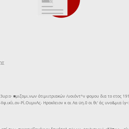
ΩΣ
3υρ:ο· ■μιζομι.νων ότιμιιτριακών /υοιόντ^ν φομου δια το ετος 19
Ιφ.ικΐι.ον-Ρί.ΟυμνΛς- Ηρακλειον κ αι Λα ϋη.0 οι θι' άς υνο&μια ίγ<