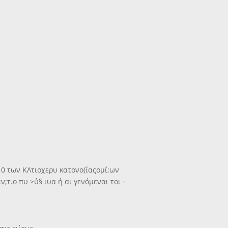
10 των ΚΛτιοχερυ κατονο(ΐαςομΐ;ων
:ν;τ.ο πυ >ύ§ ιυα ή αι γενόμεναι τοι¬