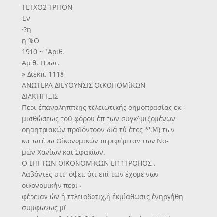
ΤΕΤΧΟ2 ΤΡΙΤΟΝ
Έν
·?η
η %Ο
1910 ~ "Αριθ.
Αριθ. Πρωτ.
» Διεκπ. 1118
ΑΝΩΤΕΡΑ ΔΙΕΥΘΥΝΣΙΣ ΟϊΚΟΗΟΜίΚΩΝ
ΔΙΑΚΗΓΤΞΙΣ
Περι έπαναληππκης τελειωτικής οημοπρασίας εκ¬
μισθώσεως τοϋ φόρου έπ των συγκ^μιζομένων
οηαητριακών προϊόντοον διά τύ έτος *'.Μ) των
κατωτέρω Οίκονομικών περιφέρειαν των Νο-
μών Χανίων και Σφακίων.
Ο ΕΠΙ ΤΩΝ ΟΙΚΟΝΟΜΙΚΩΝ ΕΙ11ΤΡΟΗΟΣ .
Λαβόντες ϋττ' όψει, ότι επί των έχομε'νων
οικονομικήν περι¬
φέρειαν ών ή ττλειοδοτιχ,ή έκμίαθωσις ένηργήθη
συμφωνως μϊ