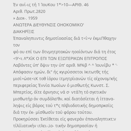
Έν ανί-ις τή 1 ΊουΚου 1*>10—ΑΡΙΘ. 46
Αριθ. Πρωτ.2820
» Διεκ-. 1959
ΑΝΩΤΕΡΑ ΔΙΕΥΘΥΝΣΙΣ ΟΗΟΚΟΜΙΚΟ'
ΔΙΑΚΗΡΪΞΙΣ
Έπαναληπιιντις δημοτΐοασίας διά τ<ί>ν έκμιΠθαχην
τον
φό ου επί των δτνμητρτακών ηοοίόντων διά τη έτος
<9'<ι Λ*ΧίΚ Ο ΕΠΙ ΤΩΝ ΕΞΩΤΕΡΙΚΩΝ ΕΠΙΤΡΟΠΟΣ
Λαβόντες ύπ' δψιν την ύπ' αριθ. Μ%β ^ ^ Ίουνίβυ * '·
Απόφασιν ημών, δι" ής κγιρύσσετοι Ικιτωτθς τής
μισί>ώσε<ιΚ τοθ ίόρου ϊτμητρΐιανών τίς οΐχονομ'κής
περιφερείας Έννία Χωοίων ό μισθωτής Κωνστ. Σ.
Μπερτίος, όίτε άρνησις νά σ· ντά?η τό σγετικόν
μισθωτήρ όν συμδόλα'θν, καί διατάσΐεται ή ίττανα-
ληψις είς βάρος τού τ*ς πλβιοδοτικής δημοπρκσίϊς
διά την έκ- μίσθωσΐν τοΰ φόρου τούτου.
Προκηρύσσει Έκτίθεται είς φανεράν έπαναληπτικτ;ν
τίλίΐιατικήν ιτλει-,ϊο- τικήν δημοπρασίαν ή