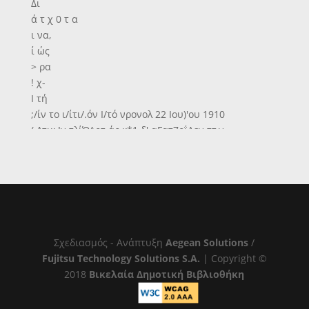
Δι
ά τ χ 0 τ α
ι να,
ί ώς
> ρα
! χ-
Ι τή
;/ίν το ι/ίτι/.όν Ι/τό νρονολ 22 Ιου)'ου 1910
(.Λτικ·!ν τλίΌ^οτ άς κ*1 δ'.αΓατ7οΐΑεν ττ,ν
διε^χγωγήν έπα-
γπτΐΛτς τελίΐω-. ι/.ής 8η;ο.οτρχσ:χί διάτήν
έκμίιτθωτιν τής
άνω ο*Ί γ-ντ,σθ|Λ£νγ|ν τλ;ν 8ην Αΰγ ύυτου 1910
ήκί-
1 Κ.;ριακ/)ν κ*1 ώραν 10— 12 π. μ. έν τώ Νο <αρ- /ω
Κα'-α^τήμα.τι Ρεθΰιχνης ινωπι&ν τλ,ς Γτπτροτεΐα;
Σχεδιασμός - Ανάπτυξη
Aegean Solutions
/
όριζοΐΑί'^ης ϊι τ7, ϋπ αριθ. 30Γ)1)212Ι ι. ?. δια- ύ;ιι
Fujitsu Technology Solutions S.A.
| Copyright ©
ήαών ( Τε >χ Γ'. ΐρ^λλ 49) χ.αί τυμ^ωνως πρός
2018
Βικελαία Δημοτική Βιβλιοθήκη
■ ς έν αυτή άνχ^ερο;/.ε«υ- δ(.ους.
Γν Χανίοις τ(, 30 Ιουλίου 1910