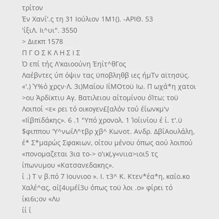
τρίτον
Έν Χανΐ'.ς τη 31 Ιούλιον 1Μ1(). -ΑΡΙΘ. 53
'ίξιΛ. Ιι^υι". 3550
> Διεκπ 1578
Π Γ Ο Σ Κ Λ Η Σ Ι Σ
Ό επί τής Λ'καιοούνη Έηίτ^θΓος
Λαέβντες ύπ όψιν τας ϋποβληθβ ιες ήμΤν αϊτησϋς.
«'.) Ύ%ό χρςν·Λ. 3ι)Μαίου ΙίΜΟτοϋ Ιω. Π ωχά*η χατοι
>ου Άρδϊκτιυ Αγ. Βατιλειου αίτομίνου όΊτω; τοϋ
Λοιποί <ε« ρει τό οικογεν£[αλόν τού έΐωνκμ'ν
«Ιΐβπϊδάκης». 6 .1 "Υπό χρονολ. 1 Ίοΐινίου έ ί. τ'.ϋ
$φιππου 'Υ^νωΐΛ^τβρ χβ^ Κωνοτ. Ανδρ. ΔβΐΑουλάλη,
έ* Σ*μαρώς Σφακιων, οίτου μένου όπως αού λοιπού
«πονομαζεται 3ια το-> ο'ικ(,γ«νιια>ιοι5 τς
ίπωνυμου «Κατσανεδακης».
ί .) Τ ν β.πό 7 Ιουνιοο ». Ι. τ3^ Κ. Κτεν*έα*η, καΐο.κο
Χαλέ^ας, αί[4υμέΐ3υ όπως τοϋ λοι .ο» φίρει τό
ίκι6ι;ον «Λυ
ίί ΐ