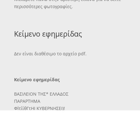
περισσότερες φωτογραφίες.
Κείμενο εφημερίδας
Δεν είναι διαθέσιμο το αρχείο pdf.
Κείμενο εφημερίδας
ΒΑΣΙΛΕΙΟΝ ΤΗΣ* ΕΛΛΑΔΟΣ
ΠΑΡΑΡΤΗΜΑ
ΦΪτΐίθΓτΗΙ ΚΥΒΕΡΝΗΣΕΙ)!
Ν ΗΡΗΤΗ
ΤΕΥΧΟΣ ΤΡΙΤΟΝ
Έν Χανίοις τί) 2 Αύγούστου ίβίθ—ΑΡΙΘ. 54
Αριθ. Πρωτ. 5200