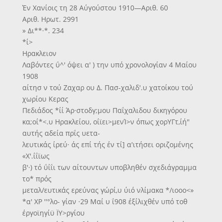
Έν Χανίοις τη 28 Αύγούστου 1910—Αριθ. 60
Αριθ. Ηρωτ. 2991
» Δι**·*. 234
*ί>
Ηρακλειον
Λαβόντες ΰ^' όψει α' ) την υπό χρονολογίαν 4 Μαίου
1908
αίτησ ν τού Ζαχαρ ου Δ. Πασ-χαλιδ'.υ χατοίκου τού
χωρίου Κερας
Πεδιάδος *ίί Άρ·στοδγ;μου Παΐχαλιδου δικηγόρου
κα;οί*<.υ Ηρακλείου, οίϊει>μενΊ>ν όπως χορΥΓτ,ίή"
αυτής αδεία πρΐς υετα-
λευτικάς ίρεύ· άς επί τής έν τί] α'ιτήσει οριζομένης
«Χ'.ίΐϊως
β'·) τό ΰίΐι των αίτουντων υποβληθέν σχεδιάγραμμα
το* πρός
μεταλ/ευτικάς ερεύνας γώρί,υ ύιό νλίμακα */ιοοο<»
*α' ΧΡ ''°λο- γίαν ·29 Μαί υ ΐ908 έξίλιχθέν υπό τοθ
έργοϊηγίϋ ΪΥ>ργίου