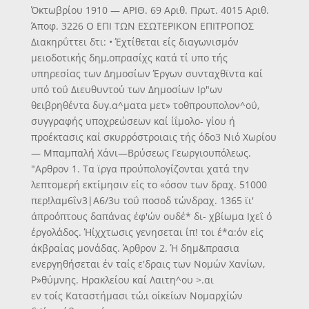
Όκτωβρίου 1910 — ΑΡΙΘ. 69 Αριθ. Πρωτ. 4015 Αριθ.
Άποφ. 3226 Ο ΕΠΙ ΤΩΝ ΕΣΩΤΕΡΙΚΟΝ ΕΠΙΤΡΟΠΟΣ
Διακηρΰττει δτι: • Έχτίθεται είς διαγωνισμόν
μειοδοτικής δημ,οπρασίχς κατά τί υπο τής
υπηρεσίας των Δημοσίων Έργων συνταχθϊντα καί
υπό τοΰ Διευθυντού των Δημοσίων Ιρ"ων
θειβρηθέντα δυγ.α^ματα μετ» τοθπρουπολον^οΰ,
συγγραφής υποχρεώσεων καί ίΐμολο- γίου ή
προέκτασις καί σκυρρόστροιαις τής όδο3 Νιό Χωρίου
— Μπαμπαλή Χάνι—Βρύσεως Γεωργιουπόλεως.
"Αρθρον 1. Τα ϊργα προύπολογίζονται χατά την
λεπτομερή εκτίμησιν είς το «όσον των δραχ. 51000
περ!λαμ6ΐν3|Α6/3υ τοΰ ποσοδ τώνδραχ. 1365 ϊι'
άπροόπτους δαπάνας έφ'ών ουδέ* δι- χβίωμα Ιχεΐ ό
έργολάδος. Ήίχχτωσις γενησεται ίπ! τοι έ*α:όν είς
άκβραίας μονάδας. Άρθρον 2. Ή δημ&πρασια
ενεργηθήσεται έν ταίς ε'δραις των Νομών Χανίων,
Ρ»θύμνης. Ηρακλείου καί Λαιτη^ου >.αι
εν τοίς Καταστήμασι τώ,ι οίκείων Νομαρχίών