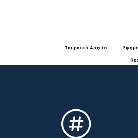
Τουρκικό Αρχείο
Εφημε
Πε
