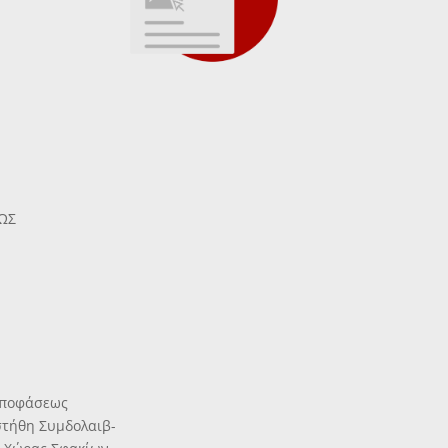
ΩΣ
 αποφάσεως
στήθη Συμδολαιβ-