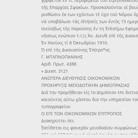
γρβφεΤον έν τί, περιφέρειαι τοΰ Είρηνοδικεί
τής Επαρχίας Σφακίων. Προσκαλοΰνται οί βουλ
ρισθώσιν έκ των εχόντων τέ ύχο τοΰ Νόμου 
νά υποβάλωσι τάς ΛΪτήσεΐς των έντός 15 ημερ
σιεΰσβως τής παρούσης έν τη Έπΐσήμω Εφημε
νήσεως ενώπιον τ-ϊ|ς Άν. Διευθ, επί τής Δικαι
Έν Χανίοις τί 8 Όκτωδρίου 1910.
Ό επί τής Δικαιοσύνης Έπ(τρο*ος
Γ. ΜΤΛΠΝΟΠΑΝΝΗΣ
Αριθ. Πρωτ. 4388
» Διεκπ. 3121
ΑΝΩΤΕΡΑ ΔΙΕΥΘΥΝΣΙΣ ΟΙΚΟΝΟΜΙΚΟΝ
ΠΡΟΚΗΡΥΞΙΣ ΜΕΙΟΔΟΤΙΚΗΝ ΔΗΜΟΠΡΑΣΙΑΣ
Διά την προμήθειαν είς το Δημόσιον επι διετι
καιούντος αύτω χάοτου δια την υπηρεσίαν το
τυπογραφείον
Ο ΕΠΙ ΤΩΝ ΟΙΚΟΝΟΜΙΚΩΝ ΕΠΙΤΡΟΠΟΣ
Διακηρϋττει ότι:
ΈκτίΘεται εις φανεράν μειοδοαίαν συμφώνως τ
356 καί 657 Ν6μοις ή είς τό Δημόσιον προμήθε