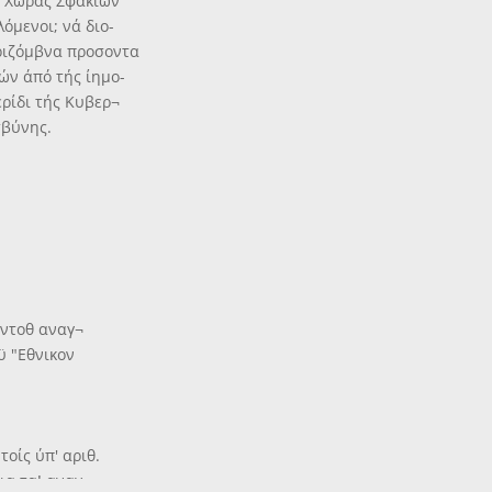
ου Χώρας Σφακίων
όμενοι; νά διο-
όριζόμβνα προσοντα
ών άπό τής ίημο-
ρίδι τής Κυβερ¬
σβύνης.
αντοθ αναγ¬
ϋ "Εθνικον
οίς ύπ' αριθ.
ια τα! αναγ¬