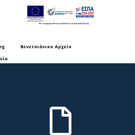
rg
Βενετσιάνικο Αρχείο
νία
