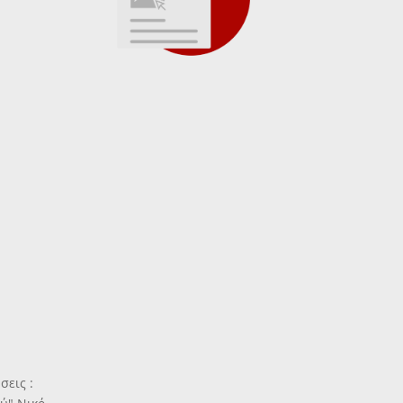
σεις :