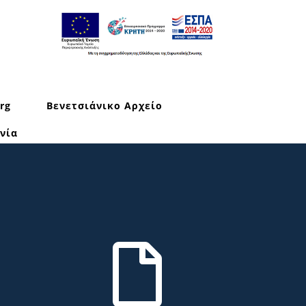
rg
Βενετσιάνικο Αρχείο
νία
