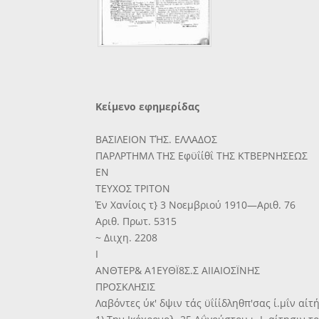
Κείμενο εφημερίδας
ΒΑΣΙΛΕΙΟΝ ΤΉΣ. ΕΛΛΑΔΟΣ
ΠΑΡΛΡΤΗΜΛ ΤΗΣ Εφϋΐίθΐ ΤΗΣ ΚΤΒΕΡΝΗΣΕΩΣ
ΕΝ
ΤΕΥΧΟΣ ΤΡΙΤΟΝ
Έν Χανίοις τ} 3 Νοεμβριού 1910—Αριθ. 76
Αριθ. Πρωτ. 5315
~ Διιχη. 2208
Ι
ΑΝΘΤΕΡ& Α1ΕΥΘΪ8Σ.Σ ΑΙΙΑΙΟΣΪΝΗΣ
ΠΡΟΣΚΛΗΣΙΣ
Λαβόντες ύκ' δψιν τάς ϋΐίίδληθπ'σας ί.μΐν αίτή