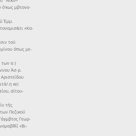
ού" Νικό¬
 ό'κως μβτονο-
;ύ Έμμ.
τονομισ&τι «Κα-
ησιν τού
υμίνου όπως με-
 των α )
άννου Άσ-ρ.
) Αριστείδου
τά/.η κεϊ
είου, αΐτου-
φίν τής
άτων Πεζικοΰ
 Τάγμβτος Γεωρ-
νομαβθίΐ «Βι-