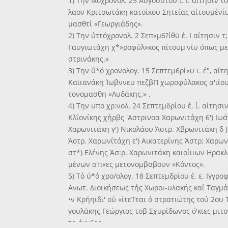
1) Την Ικόχρονολ. 25 Αΰγούστου ι. Ι. αίτησιν τ
λαον Κριτσωτάκη κατοίκου Σητείας αίτουμένΐυ
μασθτί «Γεωργιάδης».
2) Την ύττόχρονολ. 2 Σεπ«μ6?ίθϋ έ. Ι αίτησιν τ
Γαυγιωτάχη χ*»ροφύλ»κος πίτουμ'νίυ όπως με
στρινάκης.»
3) Την ΰ*ό χρονολογ. 15 Σεπτεμ6ρί«υ ι. έ", αίτ
Καϊιανάκη Ίωβννευ πεζβΠ χωροφύλακος α'ιΐο
τονομασθη «Λυδάκης.» ,
4) Την υπο χρ:νολ. 24 Σεπτεμδρίου έ. ί. αίτησιν
Κλΐονίκης χήρβς 'Αστρινοα Χαρωνιτάχη 6') Ιω
Χαρωνιτάκη γ') Νικολάου Άστρ. Χβρωνιτάκη δ 
Άοτρ. Χαρωνΐτάχη ε') Αικατερίνης Άστρ; Χαρωνι
στ*) Ελένης Άσ:ρ. Χαρωνιτάκη καιοίιιων Ηρακλ
μένων ο'π«ες μετονομβσβοϋν «Κόντος».
5) Τό ύ*ό χρο/ολογ. 18 Σεπτεμδρίου έ. ε. Ιγγρο
Ανωτ. Διοικήσεως τής Χωροι-υλακής καί Ταγμ
•ν Κρήηιδι' ού «ίτεΤται ό στρατιώτης τού 2ου
γουλάκης Γεώργιος τοβ Σχυρίδωνος ό'κιες μιτο
το-ένχζος».