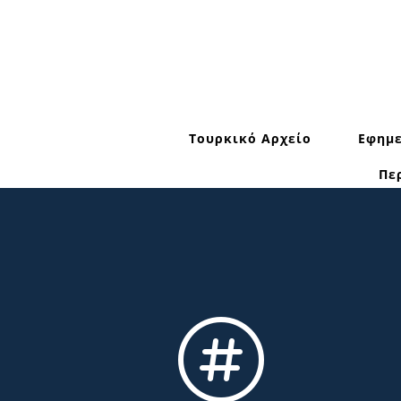
Τουρκικό Αρχείο
Εφημε
Πε
