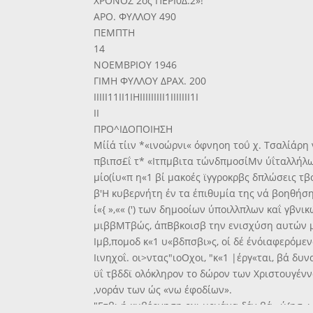
ΧΡΟΝΟΣ 2ος ΠΕΡΙ0Δ.2»!
ΑΡΟ. ΦΥΛΛΟΥ 490
ΠΕΜΠΤΗ
14
ΝΟΕΜΒΡΙΟΥ 1946
ΓΙΜΗ ΦΥΛΛΟΥ ΔΡΑΧ. 200
ΙΙΙΙΙ11ΙΙ1ΙΗΙΙΙΙΙΙΙΙΙ1ΙΙΙΙΙΙΙ1Ι
II
ΠΡΟ^ΙΔΟΠΟΙΗΣΗ
Μίίά τίιν *«ινοώρνι« όφνηοη τοΰ χ. Τσαλίάρη 
πβιπσ£ΐ τ* «Ιτπμβιτα τώνδπμοσίΜν ύΐταλλήλω
μίο(ίυ«π η«1 βί μακοές ϊγγροκρβς δπλώσεις τβ
β'Η κυβερνήτη έν τα έπιθυμία της νά βοηθήσ
ί«{ »,«« (') των δημοοίων ύποιλλπλων καΐ γβνι
μιββΜΤβώς, άπΒβκοισβ την ενισχύση αυτών 
Ιμβ,πομοδ κ«1 υ«βδπσβι»ς, οί δέ ένόιαφερόμενο
Ιινηχοΐ. οι>ντας"ιοΟχοι, "κ«1 |έργ«ται, βά δυν
ϋΐ τβδδϊ ολόκληρον το δώρον των Χριστουγένν
,νοράν των ώς «νω έφοδίων».
"Ετβι ή κυβέρνηση οχι μονάχα δέν βά «ύ{ησ«ι 