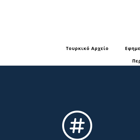
Τουρκικό Αρχείο
Εφημε
Πε
