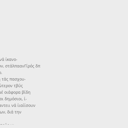
νά ίκανο-
ν, στάλπαανΓίρός δπ
ο.
η τάς πασχου-
κώτερον τβΰς
μέ οιάφορα βΐδη
ι δημόσιοι, ί-
αντειι νά ίιαίίσουν
ων, διά την
τοΰς μι-