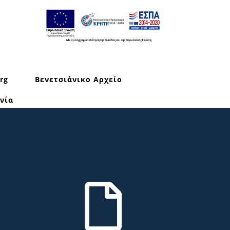
rg
Βενετσιάνικο Αρχείο
νία
