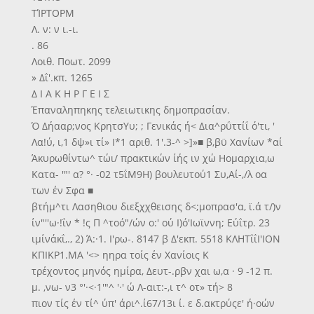
ΤΊΡΤΟΡΜ
Λ. ν: ν ι.-ι.
. 86
Λοιθ. Ποωτ. 2099
» Δΐ'.κπ. 1265
Δ Ι Α Κ Η Ρ Γ Ε Ι Σ
Έπαναληπηκης τελειωτικης δημοπρασίαν.
Ό Δήααρ;νος ΚρητσΥυ; ; Γενικάς ή< Δια^ρΰττίΐ ό'τι, '
Λα!ύ, ι,1 δψ»ι τί» Ι*1 αριθ. 1'.3-^ >]»■ β,βϋ Χανίων *αί
Άκυρωθίντω^ τώι/ πρακτικών ίής ιν χώ Ηομαρχια,ω
Κατα- '"' α? °· -02 τ5ΐΜ9Η) βουλευτού1 Συ,Αί-,/λ οα
των έν Σφα ■
βτήμ^τι Λασηθιου διεξχχθεισης δ<;μοπρασ'α, ϊ.ά τ/)ν
ίν"''ω·!ΐν * !ς Π ^τοό"/ών ο:' ού Ι)ό'Ιωϊννη; Εύΐτρ. 23
ιμίνάκΐ,., 2) Ά:·1. Ι'ρω-. 8147 β Δ'εκπ. 5518 ΚΛΗΤΐΐΙ'ΙΟΝ
ΚΠΙΚΡ1.ΜΑ '<> ηηρα τοίς έν Χανίοις Κ
τρέχοντος μηνός ημίρα, Δευτ-.ρβν χαι ω,α · 9 -12 π.
μ. ,νω- ν3 °'·<·1'"^ '·' ώ Λ-αιτ:-,ι τ^ οτ» τή> 8
πιον τίς έν τί^ ύπ' άρι^.ί67/13ι ί. ε δ.ακτρύςε' ή·οών