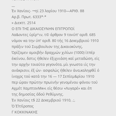
__
Έν Χανίοις- ••ηϊ 23 λαρίου 1910—ΑΡΙΘ. 88
Αρ.β. Πρωτ. 6333*·*
» Διεκττ. 2514
Ο ΕΠΙ ΤΗΣ ΔΙΚΑΙΟΣΥΝΗΝ ΕΠΙΤΡΟΠΟί
Λα&οντες ύρΐρ^ιν, τ© άρθρον 9 τονύπ' αριθ. 685
νόμον κα την ύπ' αριθ. 80 τής 16 Δεκεμβριού 1910
πράξιν τού Συμβουλιον της Δικαιοκύνης,
Όρίζομεν αμοιβήν δραχμών χιλίων (1000) ίτπέρ
έκείνου, δστις ήθελεν έξιχνιάση καΐ μεταδώση, είς
την αρχήν τοιαΰτα γεγονότα, μίι γνωστα ιίς την
ανάκρισιν, έξ ών- ασφαλώς ήθελεν άνα,καληφθίί ό
ίνοχρς τού κατά την 16 — 17 Σεπΐεμ&ρίου 1910
περ ώραν πρώτην πρωϊνήν γενομένου φόνου τοΰ
Αχμέτ ΧαμπτονΜκ«ι είς θέσιν «Λυγαρέ» και έπ
της δημοσίας όδοΰ Ρεθύμνης.
Έν Χανίοις τ$ 22 Δεκεμβριού 1910, .;,
Ό ΈΊτΙΐροπος
Γ ΚΟΚΚΙΝΑΚΗΣ