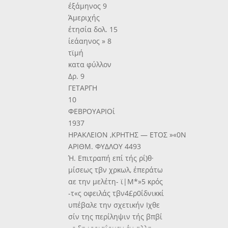
έξάμηνος 9
Άμεριχής
έτησία δολ. 15
ίεάαηνος » 8
τϊμή
κατα φύλλον
Δρ. 9
ΓΕΤΑΡΓΗ
10
ΦΕΒΡΟΥΑΡΙΟί
1937
ΗΡΑΚΛΕΙΟΝ ,ΚΡΗΤΗΣ — ΕΤΟΣ »«0Ν
ΑΡΙΘΜ. ΦΥΔΛΟΥ 4493
Ή. Επιτραπή επί τής ρΐ)θ·
μίσεως τβν χρκωλ, έπεράτω
αε την μελέτη- ϊ|Μ*»5 κρός
-τ«ς οφειλάς τβν4£ρ0ΐδνικκί
υπέβαλε την σχετικήν Ιχθε
σίν της περίληψιν τής βπβί