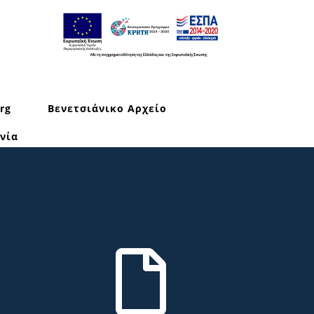
rg
Βενετσιάνικο Αρχείο
νία
