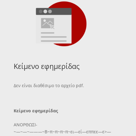
Κείμενο εφημερίδας
Δεν είναι διαθέσιμο το αρχείο pdf.
Κείμενο εφημερίδας
ΑΝΟΡΘΩΣΙ-
~—~—~———~Β~π~π~π~π~ει—εί—εππεε—ε>—