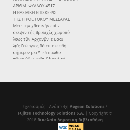
ΑΡΙΘΜ. ΦΥΑΔΟΥ 4517
Η ΒΑΣΙΛΙΚΗ ΕΠΙΣΚΕΨΙΣ
ΤΗΣ Η ΡΟΟΤΟΚΟΥ ΜΕΣΣΑΡΑΣ
Μετ· την χθεσινήν επί¬
σκεψιν τής θρυλιχΐ,ς χωμοπό
λεως τβν Άρχανβν, έ Βααι
λ(ύ; Γεώργιος θά επισκεφθή
σήμερον μετ* τ·δ πρωθυ
πβυργβθ μ. Μ§τ«ξά καιί τή,
λοιπάς συνβδείας τού την
Μεσσαράν αύριον δέ θα £
ναχωρήοη δι« τ** ν·μ·ν
8(
Κ«τ«οχ·μ«νβς ιΐς την Μεσ
ααράν θ* διέλοη. ·κ· Την Ι
η«ρχ(αν Μαλεβυζ(ου, την ο
Σχεδιασμός - Ανάπτυξη
Aegean Solutions
/
■•(«ν η φ.λ·η·νΙο. χαί ο ο
Fujitsu Technology Solutions S.A.
| Copyright ©
λβχρόνιβς, αέναος μέχθβς
2018
Βικελαία Δημοτική Βιβλιοθήκη
τβν χατ·1κοιν της ίχσυν με¬