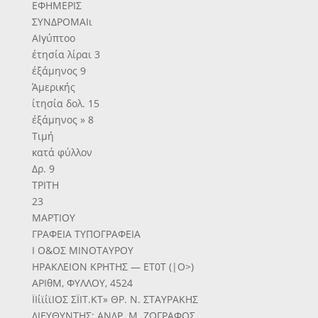
ΕΦΗΜΕΡΙΣ
ΣΥΝΔΡΟΜΑΙι
ΑΙγύπτοο
έτησία λίραι 3
έξάμηνος 9
Άμερικής
ίτησία δολ. 15
έξάμηνος » 8
Τιμή
κατά φύλλον
Δρ. 9
ΤΡΙΤΗ
23
ΜΑΡΤΙΟΥ
ΓΡΑΦΕΙΑ ΤΥΠΟΓΡΑΦΕΙΑ
Ι Ο&ΟΣ ΜΙΝΟΤΑΥΡΟΥ
ΗΡΑΚΛΕΙΟΝ ΚΡΗΤΗΣ — ΕΤ0Τ (|Ο>)
ΑΡΙθΜ, ΦΥΛΛΟΥ, 4524
ΪΙίϊίϊΙΟΣ ΣΪΙΤ.ΚΤ» ΘΡ. Ν. ΣΤΑΥΡΑΚΗΣ
ΔΙΕΥΘΥΝΤΗΣ: ΑΝΔΡ. Μ. ΖΩΓΡΑΦΟΣ