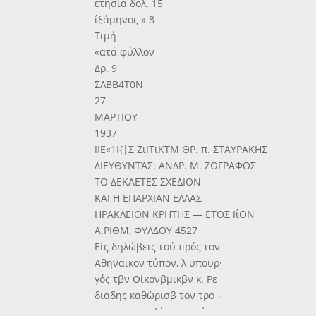
ετησία δολ. 15
ίξάμηνος » 8
Τιμή
«ατά φύλλον
Δρ. 9
ΣΛΒΒ4Τ0Ν
27
ΜΑΡΤΙΟΥ
1937
ΪΙΕ«1Ι{|Σ ΖιΙΤιΚΤΜ ΘΡ. π. ΣΤΑΥΡΑΚΗΣ
ΔΙΕΥΘΥΝΤΆΣ: ΑΝΔΡ. Μ. ΖΩΓΡΑΦΟΣ
ΤΟ ΔΕΚΑΕΤΕΣ ΣΧΕΔΙΟΝ
ΚΑΙ Η ΕΠΑΡΧΙΑΝ ΕΛΛΑΣ
ΗΡΑΚΛΕΙΟΝ ΚΡΗΤΗΣ — ΕΤΟΣ ΙΐΟΝ
Α.ΡΙΘΜ, ΦΥΛΔΟΥ 4527
Είς δηλώβεις τού πρός τον
Αθηναϊκον τύπον, λ υπουρ·
γός τβν Οίκονβμικβν κ. Ρε
διάδης καθώρισβ τον τρό¬
πον της εκτελέσεως καί χρη