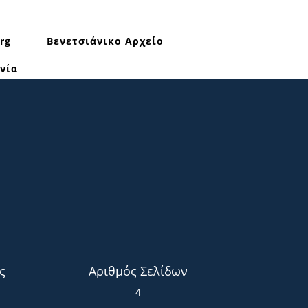
rg
Βενετσιάνικο Αρχείο
νία
ς
Αριθμός Σελίδων
4