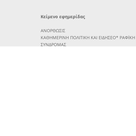
Κείμενο εφημερίδας
ΑΝΟΡΘΩΣΙΣ
ΚΑΘΗΜΕΡΙΝΗ ΠΟΛΙΤΙΚΗ ΚΑΙ ΕΙΔΗΣΕΟ* ΡΑΦΪΚΗ
ΣΥΝΔΡΟΜΑΣ
ΑΙγύπτου
έτησια λίραι 3
έξάμηνος 9
'Αμεριχής
έτησία δολ. 15
έξάμηνος » 8
Τιμή
■ατά φύλλον
Δρ. 3
ΠΑΡΑΣΚΕΥΗ
16
ΑΠΡΙΛΙΟΥ
1937